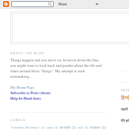
ABOUT THE BLOG
Things happen and you move on, however down the line,
you might want to look back and ponder about the life and
times around those "things". My attempt at such
notemaking...
My Home Page
FRI
Subscribe to Posts (Atom)
हिन्
Help for Hindi fonts
पहली ब
मैंने
LABELS
air-india
(2)
aviation
(2)
"Consumer Electronics"
(1)
aarati
(1)
arati
(1)