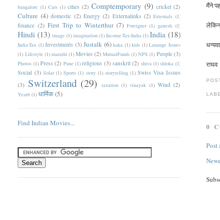
Comptemporary
(9)
मैंने
cities
(2)
cricket
(2)
bangalore
(1)
Cars
(1)
Culture
(4)
domestic
(2)
Energy
(2)
Externalinks
(2)
Externals
(1)
First Trip to Winterthur
(7)
लेकिन 
finance
(2)
Foreigner
(1)
ganesh
(1)
Hindi
(13)
India
(18)
image
(1)
imagination
(1)
Income-Tax-India
(1)
Justalk
(6)
धन्यव
Investments
(3)
India-Tax
(1)
kaka
(1)
kids
(1)
Lanauge Issues
Movies
(2)
People
(3)
(1)
Lifestyle
(1)
marathi
(1)
MutualFunds
(1)
NPS
(1)
Press
(2)
religious
(3)
sanskrit
(2)
Photos
(1)
Pune
(1)
shiva
(1)
shloka
(1)
राघव
Social
(3)
Swiss Visa Issues
Solar
(1)
Sports
(1)
story
(1)
storytelling
(1)
Switzerland
(29)
POS
(3)
Wind
(2)
taxation
(1)
vinayak
(1)
धार्मिक
(5)
Year6
(1)
LAB
Find Indian Movies...
0 
Post
Newe
Subs