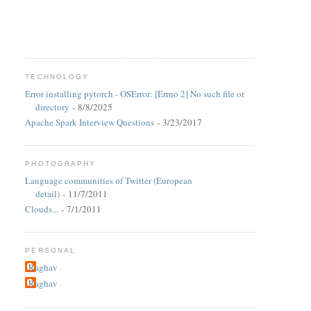
TECHNOLOGY
Error installing pytorch - OSError: [Errno 2] No such file or
directory
- 8/8/2025
Apache Spark Interview Questions
- 3/23/2017
PHOTOGRAPHY
Language communities of Twitter (European
detail)
- 11/7/2011
Clouds...
- 7/1/2011
PERSONAL
Raghav
Raghav