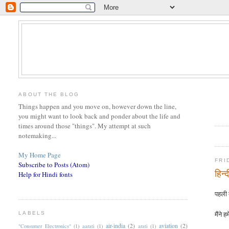
ABOUT THE BLOG
Things happen and you move on, however down the line,
you might want to look back and ponder about the life and
times around those "things". My attempt at such
notemaking...
My Home Page
FRI
Subscribe to Posts (Atom)
हिन्
Help for Hindi fonts
पहली ब
मैंने
LABELS
air-india
(2)
aviation
(2)
"Consumer Electronics"
(1)
aarati
(1)
arati
(1)