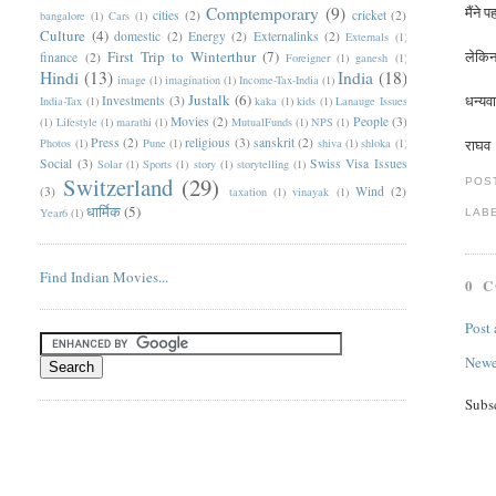
Comptemporary
(9)
मैंने
cities
(2)
cricket
(2)
bangalore
(1)
Cars
(1)
Culture
(4)
domestic
(2)
Energy
(2)
Externalinks
(2)
Externals
(1)
First Trip to Winterthur
(7)
लेकिन 
finance
(2)
Foreigner
(1)
ganesh
(1)
Hindi
(13)
India
(18)
image
(1)
imagination
(1)
Income-Tax-India
(1)
Justalk
(6)
धन्यव
Investments
(3)
India-Tax
(1)
kaka
(1)
kids
(1)
Lanauge Issues
Movies
(2)
People
(3)
(1)
Lifestyle
(1)
marathi
(1)
MutualFunds
(1)
NPS
(1)
Press
(2)
religious
(3)
sanskrit
(2)
Photos
(1)
Pune
(1)
shiva
(1)
shloka
(1)
राघव
Social
(3)
Swiss Visa Issues
Solar
(1)
Sports
(1)
story
(1)
storytelling
(1)
Switzerland
(29)
POS
(3)
Wind
(2)
taxation
(1)
vinayak
(1)
धार्मिक
(5)
Year6
(1)
LAB
Find Indian Movies...
0 
Post
Newe
Subs