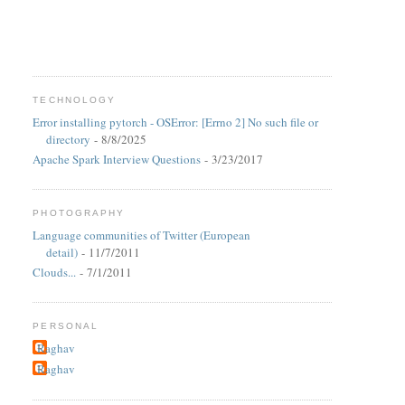
TECHNOLOGY
Error installing pytorch - OSError: [Errno 2] No such file or
directory
- 8/8/2025
Apache Spark Interview Questions
- 3/23/2017
PHOTOGRAPHY
Language communities of Twitter (European
detail)
- 11/7/2011
Clouds...
- 7/1/2011
PERSONAL
Raghav
Raghav