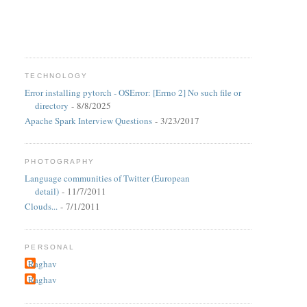
TECHNOLOGY
Error installing pytorch - OSError: [Errno 2] No such file or
directory
- 8/8/2025
Apache Spark Interview Questions
- 3/23/2017
PHOTOGRAPHY
Language communities of Twitter (European
detail)
- 11/7/2011
Clouds...
- 7/1/2011
PERSONAL
Raghav
Raghav