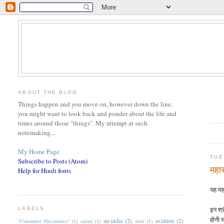
ABOUT THE BLOG
Things happen and you move on, however down the line,
you might want to look back and ponder about the life and
times around those "things". My attempt at such
notemaking...
My Home Page
TUE
Subscribe to Posts (Atom)
महार
Help for Hindi fonts
यह महा
इन श्र
LABELS
होनी 
air-india
(2)
aviation
(2)
"Consumer Electronics"
(1)
aarati
(1)
arati
(1)