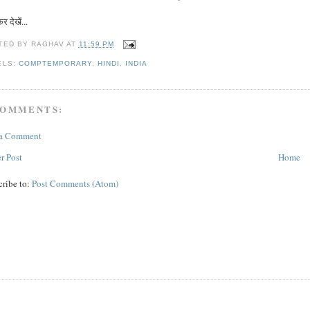
 देखें...
TED BY
RAGHAV
AT
11:59 PM
ELS:
COMPTEMPORARY
,
HINDI
,
INDIA
COMMENTS:
 a Comment
r Post
Home
cribe to:
Post Comments (Atom)