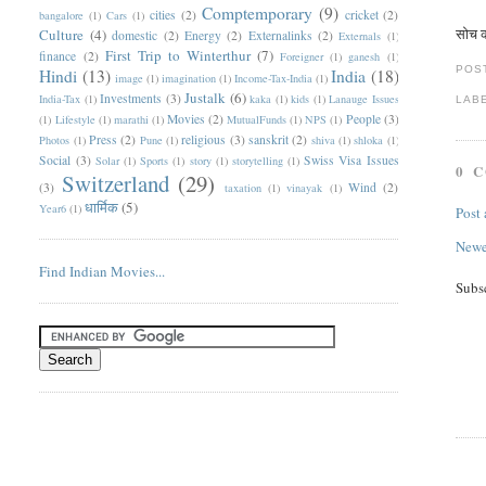
Comptemporary
(9)
cities
(2)
cricket
(2)
bangalore
(1)
Cars
(1)
सोच कर
Culture
(4)
domestic
(2)
Energy
(2)
Externalinks
(2)
Externals
(1)
First Trip to Winterthur
(7)
finance
(2)
Foreigner
(1)
ganesh
(1)
POS
Hindi
(13)
India
(18)
image
(1)
imagination
(1)
Income-Tax-India
(1)
Justalk
(6)
Investments
(3)
India-Tax
(1)
kaka
(1)
kids
(1)
Lanauge Issues
LAB
Movies
(2)
People
(3)
(1)
Lifestyle
(1)
marathi
(1)
MutualFunds
(1)
NPS
(1)
Press
(2)
religious
(3)
sanskrit
(2)
Photos
(1)
Pune
(1)
shiva
(1)
shloka
(1)
Social
(3)
Swiss Visa Issues
Solar
(1)
Sports
(1)
story
(1)
storytelling
(1)
0 
Switzerland
(29)
(3)
Wind
(2)
taxation
(1)
vinayak
(1)
धार्मिक
(5)
Year6
(1)
Post
Newe
Find Indian Movies...
Subs