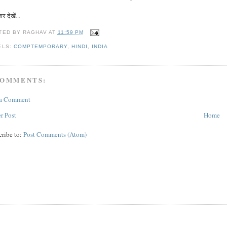
 देखें...
TED BY
RAGHAV
AT
11:59 PM
ELS:
COMPTEMPORARY
,
HINDI
,
INDIA
COMMENTS:
 a Comment
r Post
Home
cribe to:
Post Comments (Atom)