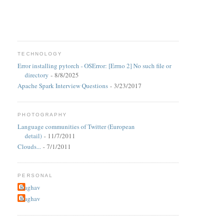
TECHNOLOGY
Error installing pytorch - OSError: [Errno 2] No such file or
directory
- 8/8/2025
Apache Spark Interview Questions
- 3/23/2017
PHOTOGRAPHY
Language communities of Twitter (European
detail)
- 11/7/2011
Clouds...
- 7/1/2011
PERSONAL
Raghav
Raghav