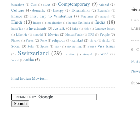
Comptemporary
(9)
cities
(2)
cricket
(2)
bangalore
(1)
Cars
(1)
सोच कर
Culture
(4)
domestic
(2)
Energy
(2)
Externalinks
(2)
Externals
(1)
First Trip to Winterthur
(7)
finance
(2)
Foreigner
(1)
ganesh
(1)
POS
Hindi
(13)
India
(18)
image
(1)
imagination
(1)
Income-Tax-India
(1)
Justalk
(6)
Investments
(3)
India-Tax
(1)
kaka
(1)
kids
(1)
Lanauge Issues
LAB
Movies
(2)
People
(3)
(1)
Lifestyle
(1)
marathi
(1)
MutualFunds
(1)
NPS
(1)
Press
(2)
religious
(3)
sanskrit
(2)
Photos
(1)
Pune
(1)
shiva
(1)
shloka
(1)
Social
(3)
Swiss Visa Issues
Solar
(1)
Sports
(1)
story
(1)
storytelling
(1)
0 
Switzerland
(29)
(3)
Wind
(2)
taxation
(1)
vinayak
(1)
धार्मिक
(5)
Year6
(1)
Post
Newe
Find Indian Movies...
Subs