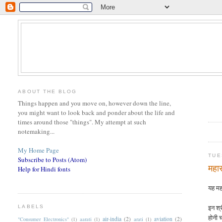
ABOUT THE BLOG
Things happen and you move on, however down the line,
you might want to look back and ponder about the life and
times around those "things". My attempt at such
notemaking...
My Home Page
TUE
Subscribe to Posts (Atom)
महार
Help for Hindi fonts
यह महा
इन श्र
LABELS
होनी 
air-india
(2)
aviation
(2)
"Consumer Electronics"
(1)
aarati
(1)
arati
(1)