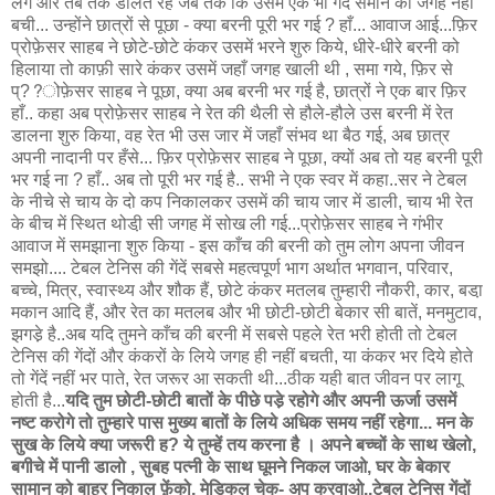
लगे और तब तक डालते रहे जब तक कि उसमें एक भी गेंद समाने की जगह नहीं
बची... उन्होंने छात्रों से पूछा - क्या बरनी पूरी भर गई ? हाँ... आवाज आई...फ़िर
प्रोफ़ेसर साहब ने छोटे-छोटे कंकर उसमें भरने शुरु किये, धीरे-धीरे बरनी को
हिलाया तो काफ़ी सारे कंकर उसमें जहाँ जगह खाली थी , समा गये, फ़िर से
प्??ोफ़ेसर साहब ने पूछा, क्या अब बरनी भर गई है, छात्रों ने एक बार फ़िर
हाँ.. कहा अब प्रोफ़ेसर साहब ने रेत की थैली से हौले-हौले उस बरनी में रेत
डालना शुरु किया, वह रेत भी उस जार में जहाँ संभव था बैठ गई, अब छात्र
अपनी नादानी पर हँसे... फ़िर प्रोफ़ेसर साहब ने पूछा, क्यों अब तो यह बरनी पूरी
भर गई ना ? हाँ.. अब तो पूरी भर गई है.. सभी ने एक स्वर में कहा..सर ने टेबल
के नीचे से चाय के दो कप निकालकर उसमें की चाय जार में डाली, चाय भी रेत
के बीच में स्थित थोडी़ सी जगह में सोख ली गई...प्रोफ़ेसर साहब ने गंभीर
आवाज में समझाना शुरु किया - इस काँच की बरनी को तुम लोग अपना जीवन
समझो.... टेबल टेनिस की गेंदें सबसे महत्वपूर्ण भाग अर्थात भगवान, परिवार,
बच्चे, मित्र, स्वास्थ्य और शौक हैं, छोटे कंकर मतलब तुम्हारी नौकरी, कार, बडा़
मकान आदि हैं, और रेत का मतलब और भी छोटी-छोटी बेकार सी बातें, मनमुटाव,
झगडे़ है..अब यदि तुमने काँच की बरनी में सबसे पहले रेत भरी होती तो टेबल
टेनिस की गेंदों और कंकरों के लिये जगह ही नहीं बचती, या कंकर भर दिये होते
तो गेंदें नहीं भर पाते, रेत जरूर आ सकती थी...ठीक यही बात जीवन पर लागू
होती है...
यदि तुम छोटी-छोटी बातों के पीछे पडे़ रहोगे और अपनी ऊर्जा उसमें
नष्ट करोगे तो तुम्हारे पास मुख्य बातों के लिये अधिक समय नहीं रहेगा... मन के
सुख के लिये क्या जरूरी ह? ये तुम्हें तय करना है । अपने बच्चों के साथ खेलो,
बगीचे में पानी डालो , सुबह पत्नी के साथ घूमने निकल जाओ, घर के बेकार
सामान को बाहर निकाल फ़ेंको, मेडिकल चेक- अप करवाओ..टेबल टेनिस गेंदों