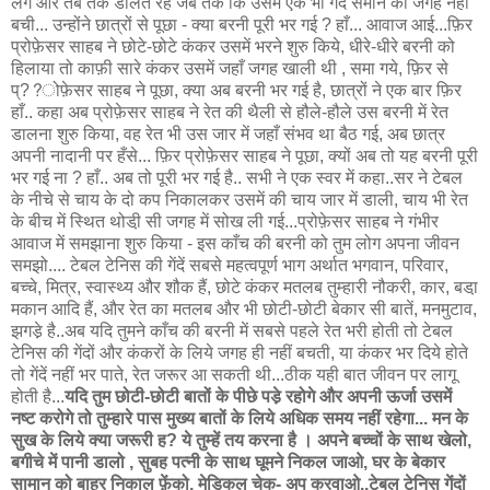
लगे और तब तक डालते रहे जब तक कि उसमें एक भी गेंद समाने की जगह नहीं
बची... उन्होंने छात्रों से पूछा - क्या बरनी पूरी भर गई ? हाँ... आवाज आई...फ़िर
प्रोफ़ेसर साहब ने छोटे-छोटे कंकर उसमें भरने शुरु किये, धीरे-धीरे बरनी को
हिलाया तो काफ़ी सारे कंकर उसमें जहाँ जगह खाली थी , समा गये, फ़िर से
प्??ोफ़ेसर साहब ने पूछा, क्या अब बरनी भर गई है, छात्रों ने एक बार फ़िर
हाँ.. कहा अब प्रोफ़ेसर साहब ने रेत की थैली से हौले-हौले उस बरनी में रेत
डालना शुरु किया, वह रेत भी उस जार में जहाँ संभव था बैठ गई, अब छात्र
अपनी नादानी पर हँसे... फ़िर प्रोफ़ेसर साहब ने पूछा, क्यों अब तो यह बरनी पूरी
भर गई ना ? हाँ.. अब तो पूरी भर गई है.. सभी ने एक स्वर में कहा..सर ने टेबल
के नीचे से चाय के दो कप निकालकर उसमें की चाय जार में डाली, चाय भी रेत
के बीच में स्थित थोडी़ सी जगह में सोख ली गई...प्रोफ़ेसर साहब ने गंभीर
आवाज में समझाना शुरु किया - इस काँच की बरनी को तुम लोग अपना जीवन
समझो.... टेबल टेनिस की गेंदें सबसे महत्वपूर्ण भाग अर्थात भगवान, परिवार,
बच्चे, मित्र, स्वास्थ्य और शौक हैं, छोटे कंकर मतलब तुम्हारी नौकरी, कार, बडा़
मकान आदि हैं, और रेत का मतलब और भी छोटी-छोटी बेकार सी बातें, मनमुटाव,
झगडे़ है..अब यदि तुमने काँच की बरनी में सबसे पहले रेत भरी होती तो टेबल
टेनिस की गेंदों और कंकरों के लिये जगह ही नहीं बचती, या कंकर भर दिये होते
तो गेंदें नहीं भर पाते, रेत जरूर आ सकती थी...ठीक यही बात जीवन पर लागू
होती है...
यदि तुम छोटी-छोटी बातों के पीछे पडे़ रहोगे और अपनी ऊर्जा उसमें
नष्ट करोगे तो तुम्हारे पास मुख्य बातों के लिये अधिक समय नहीं रहेगा... मन के
सुख के लिये क्या जरूरी ह? ये तुम्हें तय करना है । अपने बच्चों के साथ खेलो,
बगीचे में पानी डालो , सुबह पत्नी के साथ घूमने निकल जाओ, घर के बेकार
सामान को बाहर निकाल फ़ेंको, मेडिकल चेक- अप करवाओ..टेबल टेनिस गेंदों