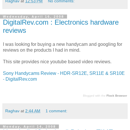
Raghav
at
12:53 PM
No comments:
Wednesday, April 16, 2008
DigitalRev.com : Electronics hardware
reviews
I was looking for buying a new handycam and googling for
reviews on the products I had in mind.
This site provides nice youtube based video reviews.
Sony Handycams Review - HDR-SR12E, SR11E & SR10E
- DigitalRev.com
Blogged with the
Flock Browser
Raghav
at
2:44 AM
1 comment:
Monday, April 14, 2008