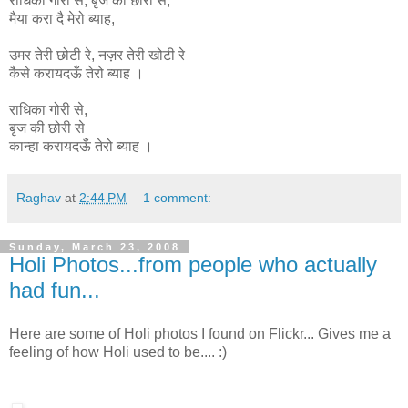
राधिका
गोरी
से
,
बृज
की
छोरी
से
,
मैया
करा
दै
मेरो
ब्याह
,
उमर
तेरी
छोटी
रे
,
नज़र
तेरी
खोटी
रे
कैसे
करायदऊँ
तेरो
ब्याह ।
राधिका गोरी से,
बृज की छोरी से
कान्हा
करायदऊँ
तेरो
ब्याह ।
Raghav
at
2:44 PM
1 comment:
Sunday, March 23, 2008
Holi Photos...from people who actually
had fun...
Here are some of Holi photos I found on Flickr... Gives me a
feeling of how Holi used to be.... :)