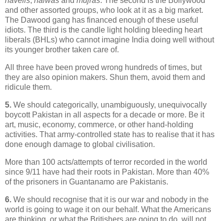
havelis
,
halwas
and
mujras
. The second is the Bollywood
and other assorted groups, who look at it as a big market.
The Dawood gang has financed enough of these useful
idiots. The third is the candle light holding bleeding heart
liberals (BHLs) who cannot imagine India doing well without
its younger brother taken care of.
All three have been proved wrong hundreds of times, but
they are also opinion makers. Shun them, avoid them and
ridicule them.
5.
We should categorically, unambiguously, unequivocally
boycott Pakistan in all aspects for a decade or more. Be it
art, music, economy, commerce, or other hand-holding
activities. That army-controlled state has to realise that it has
done enough damage to global civilisation.
More than 100 acts/attempts of terror recorded in the world
since 9/11 have had their roots in Pakistan. More than 40%
of the prisoners in Guantanamo are Pakistanis.
6.
We should recognise that it is our war and nobody in the
world is going to wage it on our behalf. What the Americans
are thinking, or what the Britishers are going to do, will not