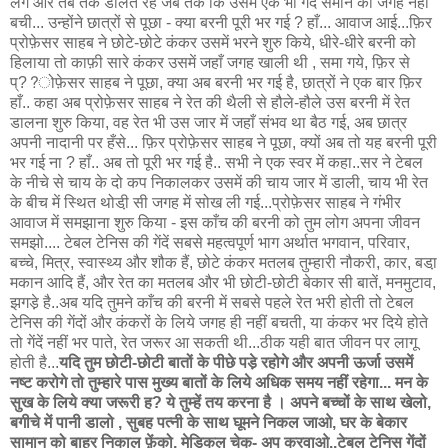
लगे और तब तक डालते रहे जब तक कि उसमें एक भी गेंद समाने की जगह नहीं
बची... उन्होंने छात्रों से पूछा - क्या बरनी पूरी भर गई ? हाँ... आवाज आई...फ़िर
प्रोफ़ेसर साहब ने छोटे-छोटे कंकर उसमें भरने शुरु किये, धीरे-धीरे बरनी को
हिलाया तो काफ़ी सारे कंकर उसमें जहाँ जगह खाली थी , समा गये, फ़िर से
प्??ोफ़ेसर साहब ने पूछा, क्या अब बरनी भर गई है, छात्रों ने एक बार फ़िर
हाँ.. कहा अब प्रोफ़ेसर साहब ने रेत की थैली से हौले-हौले उस बरनी में रेत
डालना शुरु किया, वह रेत भी उस जार में जहाँ संभव था बैठ गई, अब छात्र
अपनी नादानी पर हँसे... फ़िर प्रोफ़ेसर साहब ने पूछा, क्यों अब तो यह बरनी पूरी
भर गई ना ? हाँ.. अब तो पूरी भर गई है.. सभी ने एक स्वर में कहा..सर ने टेबल
के नीचे से चाय के दो कप निकालकर उसमें की चाय जार में डाली, चाय भी रेत
के बीच में स्थित थोडी़ सी जगह में सोख ली गई...प्रोफ़ेसर साहब ने गंभीर
आवाज में समझाना शुरु किया - इस काँच की बरनी को तुम लोग अपना जीवन
समझो.... टेबल टेनिस की गेंदें सबसे महत्वपूर्ण भाग अर्थात भगवान, परिवार,
बच्चे, मित्र, स्वास्थ्य और शौक हैं, छोटे कंकर मतलब तुम्हारी नौकरी, कार, बडा़
मकान आदि हैं, और रेत का मतलब और भी छोटी-छोटी बेकार सी बातें, मनमुटाव,
झगडे़ है..अब यदि तुमने काँच की बरनी में सबसे पहले रेत भरी होती तो टेबल
टेनिस की गेंदों और कंकरों के लिये जगह ही नहीं बचती, या कंकर भर दिये होते
तो गेंदें नहीं भर पाते, रेत जरूर आ सकती थी...ठीक यही बात जीवन पर लागू
होती है...
यदि तुम छोटी-छोटी बातों के पीछे पडे़ रहोगे और अपनी ऊर्जा उसमें
नष्ट करोगे तो तुम्हारे पास मुख्य बातों के लिये अधिक समय नहीं रहेगा... मन के
सुख के लिये क्या जरूरी ह? ये तुम्हें तय करना है । अपने बच्चों के साथ खेलो,
बगीचे में पानी डालो , सुबह पत्नी के साथ घूमने निकल जाओ, घर के बेकार
सामान को बाहर निकाल फ़ेंको, मेडिकल चेक- अप करवाओ..टेबल टेनिस गेंदों