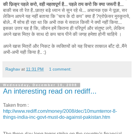
की फ़िक्र पहले करो, वही महत्वपूर्ण है... पहले तय करो कि क्या जरूरी है...
बाकी सब तो रेत है..छात्र बडे़ ध्यान से सुन रहे थे... अचानक एक ने पूछा, सर
लेकिन आपने यह नहीं बताया कि "चाय के दो कप" क्या हैं ?प्रोफ़ेसर मुस्कुराये,
बोले.. मैं सोच ही रहा था कि अभी तक ये सवाल किसी ने क्यों नहीं किया...
इसका उत्तर यह है कि, जीवन हमें कितना ही परिपूर्ण और संतुष्ट लगे, लेकिन
अपने खास मित्र के साथ दो कप चाय पीने की जगह हमेशा होनी चाहिये ।
अपने खास मित्रों और निकट के व्यक्तियों को यह विचार तत्काल बाँट दो..मैंने
अभी-अभी यही किया है.. :)
Raghav
at
11:31 PM
1 comment:
Wednesday, December 10, 2008
An interesting read on rediff...
Taken from :
http://www.rediff.com/money/2008/dec/10mumterror-8-
things-india-inc-govt-must-do-against-pakistan.htm
T
he three-day-long terror strike on the country's financial