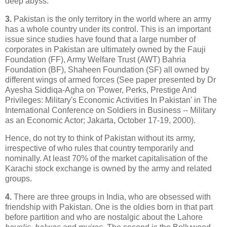
deep abyss.
3.
Pakistan is the only territory in the world where an army
has a whole country under its control. This is an important
issue since studies have found that a large number of
corporates in Pakistan are ultimately owned by the Fauji
Foundation (FF), Army Welfare Trust (AWT) Bahria
Foundation (BF), Shaheen Foundation (SF) all owned by
different wings of armed forces (See paper presented by Dr
Ayesha Siddiqa-Agha on 'Power, Perks, Prestige And
Privileges: Military's Economic Activities In Pakistan' in The
International Conference on Soldiers in Business -- Military
as an Economic Actor; Jakarta, October 17-19, 2000).
Hence, do not try to think of Pakistan without its army,
irrespective of who rules that country temporarily and
nominally. At least 70% of the market capitalisation of the
Karachi stock exchange is owned by the army and related
groups.
4.
There are three groups in India, who are obsessed with
friendship with Pakistan. One is the oldies born in that part
before partition and who are nostalgic about the Lahore