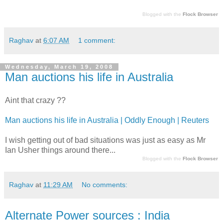
Blogged with the
Flock Browser
Raghav
at
6:07 AM
1 comment:
Wednesday, March 19, 2008
Man auctions his life in Australia
Aint that crazy ??
Man auctions his life in Australia | Oddly Enough | Reuters
I wish getting out of bad situations was just as easy as Mr
Ian Usher things around there...
Blogged with the
Flock Browser
Raghav
at
11:29 AM
No comments:
Alternate Power sources : India