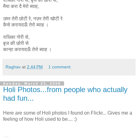
राधिका
गोरी
से
,
बृज
की
छोरी
से
,
मैया
करा
दै
मेरो
ब्याह
,
उमर
तेरी
छोटी
रे
,
नज़र
तेरी
खोटी
रे
कैसे
करायदऊँ
तेरो
ब्याह ।
राधिका गोरी से,
बृज की छोरी से
कान्हा
करायदऊँ
तेरो
ब्याह ।
Raghav
at
2:44 PM
1 comment:
Sunday, March 23, 2008
Holi Photos...from people who actually
had fun...
Here are some of Holi photos I found on Flickr... Gives me a
feeling of how Holi used to be.... :)