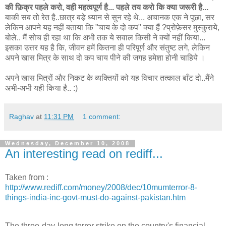
की फ़िक्र पहले करो, वही महत्वपूर्ण है... पहले तय करो कि क्या जरूरी है...
बाकी सब तो रेत है..छात्र बडे़ ध्यान से सुन रहे थे... अचानक एक ने पूछा, सर
लेकिन आपने यह नहीं बताया कि "चाय के दो कप" क्या हैं ?प्रोफ़ेसर मुस्कुराये,
बोले.. मैं सोच ही रहा था कि अभी तक ये सवाल किसी ने क्यों नहीं किया...
इसका उत्तर यह है कि, जीवन हमें कितना ही परिपूर्ण और संतुष्ट लगे, लेकिन
अपने खास मित्र के साथ दो कप चाय पीने की जगह हमेशा होनी चाहिये ।
अपने खास मित्रों और निकट के व्यक्तियों को यह विचार तत्काल बाँट दो..मैंने
अभी-अभी यही किया है.. :)
Raghav
at
11:31 PM
1 comment:
Wednesday, December 10, 2008
An interesting read on rediff...
Taken from :
http://www.rediff.com/money/2008/dec/10mumterror-8-
things-india-inc-govt-must-do-against-pakistan.htm
T
he three-day-long terror strike on the country's financial