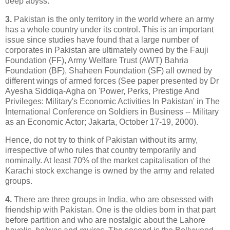
deep abyss.
3.
Pakistan is the only territory in the world where an army
has a whole country under its control. This is an important
issue since studies have found that a large number of
corporates in Pakistan are ultimately owned by the Fauji
Foundation (FF), Army Welfare Trust (AWT) Bahria
Foundation (BF), Shaheen Foundation (SF) all owned by
different wings of armed forces (See paper presented by Dr
Ayesha Siddiqa-Agha on 'Power, Perks, Prestige And
Privileges: Military's Economic Activities In Pakistan' in The
International Conference on Soldiers in Business -- Military
as an Economic Actor; Jakarta, October 17-19, 2000).
Hence, do not try to think of Pakistan without its army,
irrespective of who rules that country temporarily and
nominally. At least 70% of the market capitalisation of the
Karachi stock exchange is owned by the army and related
groups.
4.
There are three groups in India, who are obsessed with
friendship with Pakistan. One is the oldies born in that part
before partition and who are nostalgic about the Lahore