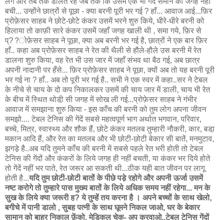
लगे और तब तक डालते रहे जब तक कि उसमें एक भी गेंद समाने की जगह नहीं
बची... उन्होंने छात्रों से पूछा - क्या बरनी पूरी भर गई ? हाँ... आवाज आई...फ़िर
प्रोफ़ेसर साहब ने छोटे-छोटे कंकर उसमें भरने शुरु किये, धीरे-धीरे बरनी को
हिलाया तो काफ़ी सारे कंकर उसमें जहाँ जगह खाली थी , समा गये, फ़िर से
प्??ोफ़ेसर साहब ने पूछा, क्या अब बरनी भर गई है, छात्रों ने एक बार फ़िर
हाँ.. कहा अब प्रोफ़ेसर साहब ने रेत की थैली से हौले-हौले उस बरनी में रेत
डालना शुरु किया, वह रेत भी उस जार में जहाँ संभव था बैठ गई, अब छात्र
अपनी नादानी पर हँसे... फ़िर प्रोफ़ेसर साहब ने पूछा, क्यों अब तो यह बरनी पूरी
भर गई ना ? हाँ.. अब तो पूरी भर गई है.. सभी ने एक स्वर में कहा..सर ने टेबल
के नीचे से चाय के दो कप निकालकर उसमें की चाय जार में डाली, चाय भी रेत
के बीच में स्थित थोडी़ सी जगह में सोख ली गई...प्रोफ़ेसर साहब ने गंभीर
आवाज में समझाना शुरु किया - इस काँच की बरनी को तुम लोग अपना जीवन
समझो.... टेबल टेनिस की गेंदें सबसे महत्वपूर्ण भाग अर्थात भगवान, परिवार,
बच्चे, मित्र, स्वास्थ्य और शौक हैं, छोटे कंकर मतलब तुम्हारी नौकरी, कार, बडा़
मकान आदि हैं, और रेत का मतलब और भी छोटी-छोटी बेकार सी बातें, मनमुटाव,
झगडे़ है..अब यदि तुमने काँच की बरनी में सबसे पहले रेत भरी होती तो टेबल
टेनिस की गेंदों और कंकरों के लिये जगह ही नहीं बचती, या कंकर भर दिये होते
तो गेंदें नहीं भर पाते, रेत जरूर आ सकती थी...ठीक यही बात जीवन पर लागू
होती है...
यदि तुम छोटी-छोटी बातों के पीछे पडे़ रहोगे और अपनी ऊर्जा उसमें
नष्ट करोगे तो तुम्हारे पास मुख्य बातों के लिये अधिक समय नहीं रहेगा... मन के
सुख के लिये क्या जरूरी ह? ये तुम्हें तय करना है । अपने बच्चों के साथ खेलो,
बगीचे में पानी डालो , सुबह पत्नी के साथ घूमने निकल जाओ, घर के बेकार
सामान को बाहर निकाल फ़ेंको, मेडिकल चेक- अप करवाओ..टेबल टेनिस गेंदों