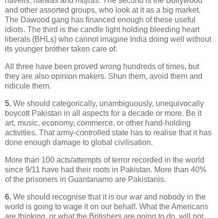
havelis
,
halwas
and
mujras
. The second is the Bollywood
and other assorted groups, who look at it as a big market.
The Dawood gang has financed enough of these useful
idiots. The third is the candle light holding bleeding heart
liberals (BHLs) who cannot imagine India doing well without
its younger brother taken care of.
All three have been proved wrong hundreds of times, but
they are also opinion makers. Shun them, avoid them and
ridicule them.
5.
We should categorically, unambiguously, unequivocally
boycott Pakistan in all aspects for a decade or more. Be it
art, music, economy, commerce, or other hand-holding
activities. That army-controlled state has to realise that it has
done enough damage to global civilisation.
More than 100 acts/attempts of terror recorded in the world
since 9/11 have had their roots in Pakistan. More than 40%
of the prisoners in Guantanamo are Pakistanis.
6.
We should recognise that it is our war and nobody in the
world is going to wage it on our behalf. What the Americans
are thinking, or what the Britishers are going to do, will not