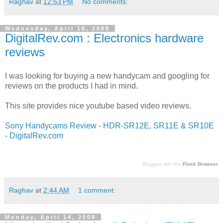
Raghav
at
12:53 PM
No comments:
Wednesday, April 16, 2008
DigitalRev.com : Electronics hardware
reviews
I was looking for buying a new handycam and googling for
reviews on the products I had in mind.
This site provides nice youtube based video reviews.
Sony Handycams Review - HDR-SR12E, SR11E & SR10E
- DigitalRev.com
Blogged with the
Flock Browser
Raghav
at
2:44 AM
1 comment:
Monday, April 14, 2008