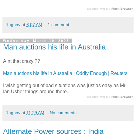
Blogged with the
Flock Browser
Raghav
at
6:07 AM
1 comment:
Wednesday, March 19, 2008
Man auctions his life in Australia
Aint that crazy ??
Man auctions his life in Australia | Oddly Enough | Reuters
I wish getting out of bad situations was just as easy as Mr
Ian Usher things around there...
Blogged with the
Flock Browser
Raghav
at
11:29 AM
No comments:
Alternate Power sources : India