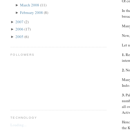
Of co
March 2008
(11)
►
In th
February 2008
(8)
►
broac
2007
(2)
►
Many 
2006
(17)
►
Now, 
2005
(6)
►
Let u
1.
Rec
FOLLOWERS
inter
2.
Now
Many
Indo-
3.
Pak
numb
all o
Activ
TECHNOLOGY
Hence
Loading...
the 