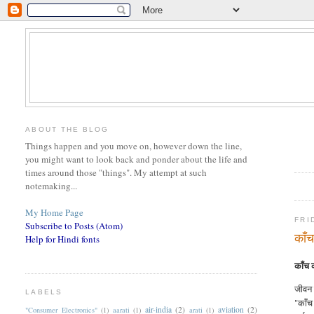
ABOUT THE BLOG
Things happen and you move on, however down the line,
you might want to look back and ponder about the life and
times around those "things". My attempt at such
notemaking...
My Home Page
FRI
Subscribe to Posts (Atom)
काँ
Help for Hindi fonts
काँच 
जीवन 
LABELS
"काँच
air-india
(2)
aviation
(2)
"Consumer Electronics"
(1)
aarati
(1)
arati
(1)