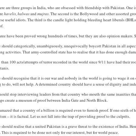
re are three groups in India, who are obsessed with friendship with Pakistan. One is
re
havelis
,
halwas
and
mujras
. The second is the Bollywood and other assorted gr
ese useful idiots. The third is the candle light holding bleeding heart liberals (B
of.
three have been proved wrong hundreds of times, but they are also opinion makers. 
should categorically, unambiguously, unequivocally boycott Pakistan in all aspects
ng activities. That army-controlled state has to realise that it has done enough dam
than 100 acts/attempts of terror recorded in the world since 9/11 have had their r
tanis.
should recognise that it is our war and nobody in the world is going to wage it on 
 to do, will not help. A determined country should have a sense of dignity and inde
hould stop interviewing leaders from that country who mouth the same inanities th
aps create a museum of proof between India Gate and North Block.
amazed that a country of a billion is required even to furnish proof. If one-sixth of h
rism -- it is factual. Let us not fall into the trap of providing proof to the culprits.
should realise that a united Pakistan is a grave threat to the existence of India. H
. This is required to be done not only for our interest, but for world peace.