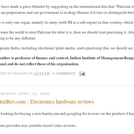
have made a grave blunder by suggesting in the international fora that "Pakistan is al
are perpetrators and our government is in deep illusion if it tries to distinguish bet
 is only one organ, namely its army (with ISI as a sub-organ) in that country, whic
 want the world to treat Pakistan for what it is, then we should start practising it. Alw
ing to be any different.
rporate India, including electronic/ print media, starts practising this, we should see 
author is professor of finance and control, Indian Institute of Management-Bang
nal and do not reflect those of his organisation.
TED BY
RAGHAV
AT
12:53 PM
0 COMMENTS
NESDAY, APRIL 16, 2008
italRev.com : Electronics hardware reviews
s looking for buying a new handycam and googling for reviews on the products I ha
site provides nice youtube based video reviews.