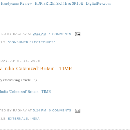
 Handycams Review - HDR-SR12E, SR11E & SR10E - DigitalRev.com
TED BY
RAGHAV
AT
2:44 AM
1 COMMENTS
ELS:
"CONSUMER ELECTRONICS"
DAY, APRIL 14, 2008
 India 'Colonized' Britain - TIME
y interesting article... :)
India 'Colonized' Britain - TIME
TED BY
RAGHAV
AT
5:24 PM
0 COMMENTS
ELS:
EXTERNALS
,
INDIA