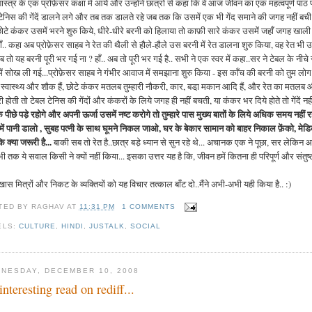
शास्त्र के एक प्रोफ़ेसर कक्षा में आये और उन्होंने छात्रों से कहा कि वे आज जीवन का एक महत्वपूर्ण पाठ
टेनिस की गेंदें डालने लगे और तब तक डालते रहे जब तक कि उसमें एक भी गेंद समाने की जगह नहीं बची... उ
छोटे कंकर उसमें भरने शुरु किये, धीरे-धीरे बरनी को हिलाया तो काफ़ी सारे कंकर उसमें जहाँ जगह खाली 
ाँ.. कहा अब प्रोफ़ेसर साहब ने रेत की थैली से हौले-हौले उस बरनी में रेत डालना शुरु किया, वह रेत भी उ
अब तो यह बरनी पूरी भर गई ना ? हाँ.. अब तो पूरी भर गई है.. सभी ने एक स्वर में कहा..सर ने टेबल के नी
ें सोख ली गई...प्रोफ़ेसर साहब ने गंभीर आवाज में समझाना शुरु किया - इस काँच की बरनी को तुम लोग अप
, स्वास्थ्य और शौक हैं, छोटे कंकर मतलब तुम्हारी नौकरी, कार, बडा़ मकान आदि हैं, और रेत का मतलब और
ी होती तो टेबल टेनिस की गेंदों और कंकरों के लिये जगह ही नहीं बचती, या कंकर भर दिये होते तो गेंदें 
के पीछे पडे़ रहोगे और अपनी ऊर्जा उसमें नष्ट करोगे तो तुम्हारे पास मुख्य बातों के लिये अधिक समय नहीं र
 में पानी डालो , सुबह पत्नी के साथ घूमने निकल जाओ, घर के बेकार सामान को बाहर निकाल फ़ेंको, मेडि
 क्या जरूरी है...
बाकी सब तो रेत है..छात्र बडे़ ध्यान से सुन रहे थे... अचानक एक ने पूछा, सर लेकिन आपन
ी तक ये सवाल किसी ने क्यों नहीं किया... इसका उत्तर यह है कि, जीवन हमें कितना ही परिपूर्ण और संत
खास मित्रों और निकट के व्यक्तियों को यह विचार तत्काल बाँट दो..मैंने अभी-अभी यही किया है.. :)
TED BY
RAGHAV
AT
11:31 PM
1 COMMENTS
ELS:
CULTURE
,
HINDI
,
JUSTALK
,
SOCIAL
NESDAY, DECEMBER 10, 2008
interesting read on rediff...