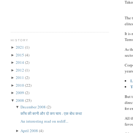
Take
T
he 
elite
It is
Terr
HISTORY
2021
(1)
►
As th
2015
(4)
secto
►
2014
(2)
►
Corp
2012
(1)
►
years
2011
(2)
►
L
2010
(22)
►
T
2009
(2)
►
But t
2008
(25)
▼
direc
December 2008
(2)
▼
for 
काँच की बरनी और दो कप चाय - एक बोध कथा
All t
An interesting read on rediff...
favou
April 2008
(4)
►