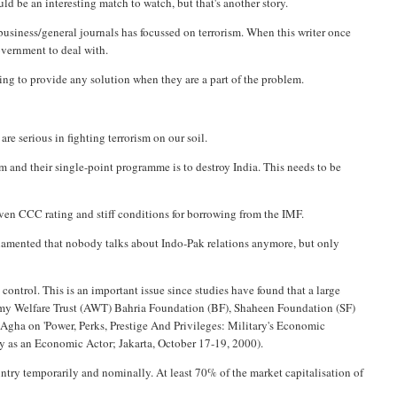
uld be an interesting match to watch, but that's another story.
r business/general journals has focussed on terrorism. When this writer once
government to deal with.
ng to provide any solution when they are a part of the problem.
re serious in fighting terrorism on our soil.
ism and their single-point programme is to destroy India. This needs to be
iven CCC rating and stiff conditions for borrowing from the IMF.
lamented that nobody talks about Indo-Pak relations anymore, but only
control. This is an important issue since studies have found that a large
Army Welfare Trust (AWT) Bahria Foundation (BF), Shaheen Foundation (SF)
-Agha on 'Power, Perks, Prestige And Privileges: Military's Economic
ary as an Economic Actor; Jakarta, October 17-19, 2000).
ountry temporarily and nominally. At least 70% of the market capitalisation of