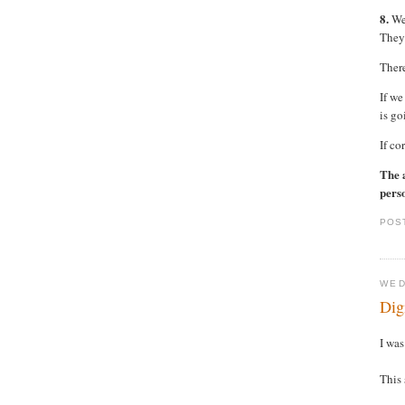
8.
We 
They 
There
If we
is go
If co
The 
perso
POS
WED
Dig
I wa
This 