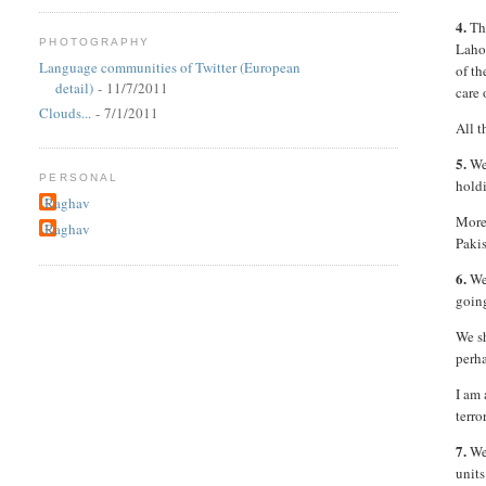
4.
The
PHOTOGRAPHY
Laho
Language communities of Twitter (European
of th
detail)
- 11/7/2011
care 
Clouds...
- 7/1/2011
All 
5.
We 
PERSONAL
holdi
Raghav
More 
Raghav
Pakis
6.
We 
going
We s
perh
I am 
terro
7.
We 
units