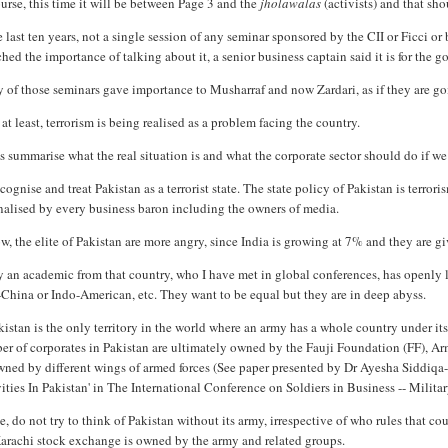
urse, this time it will be between Page 3 and the
jholawalas
(activists) and that sho
e last ten years, not a single session of any seminar sponsored by the CII or Ficci o
hed the importance of talking about it, a senior business captain said it is for the 
of those seminars gave importance to Musharraf and now Zardari, as if they are goi
at least, terrorism is being realised as a problem facing the country.
s summarise what the real situation is and what the corporate sector should do if we a
ognise and treat Pakistan as a terrorist state. The state policy of Pakistan is terror
nalised by every business baron including the owners of media.
, the elite of Pakistan are more angry, since India is growing at 7% and they are g
 an academic from that country, who I have met in global conferences, has openly 
China or Indo-American, etc. They want to be equal but they are in deep abyss.
istan is the only territory in the world where an army has a whole country under its 
er of corporates in Pakistan are ultimately owned by the Fauji Foundation (FF), 
wned by different wings of armed forces (See paper presented by Dr Ayesha Siddiqa
ities In Pakistan' in The International Conference on Soldiers in Business -- Milit
, do not try to think of Pakistan without its army, irrespective of who rules that c
Karachi stock exchange is owned by the army and related groups.