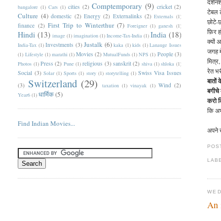
दर्शन
Comptemporary
(9)
cities
(2)
cricket
(2)
bangalore
(1)
Cars
(1)
टेबल 
Culture
(4)
domestic
(2)
Energy
(2)
Externalinks
(2)
Externals
(1)
छोटे-
First Trip to Winterthur
(7)
finance
(2)
Foreigner
(1)
ganesh
(1)
फ़िर ह
Hindi
(13)
India
(18)
image
(1)
imagination
(1)
Income-Tax-India
(1)
क्यों 
Justalk
(6)
Investments
(3)
India-Tax
(1)
kaka
(1)
kids
(1)
Lanauge Issues
जगह म
Movies
(2)
People
(3)
(1)
Lifestyle
(1)
marathi
(1)
MutualFunds
(1)
NPS
(1)
मित्र
Press
(2)
religious
(3)
sanskrit
(2)
Photos
(1)
Pune
(1)
shiva
(1)
shloka
(1)
रेत भर
Social
(3)
Swiss Visa Issues
Solar
(1)
Sports
(1)
story
(1)
storytelling
(1)
बातों 
Switzerland
(29)
(3)
Wind
(2)
taxation
(1)
vinayak
(1)
बगीचे
धार्मिक
(5)
Year6
(1)
करो कि
कि अभ
Find Indian Movies...
अपने 
POS
LAB
WED
An 