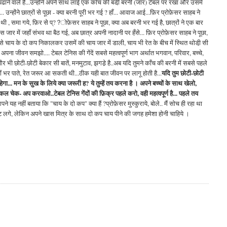
 पढाने वाले हैं...उन्होंने अपने साथ लाई एक काँच की बडी़ बरनी (जार) टेबल पर रखा और उसमें
न्होंने छात्रों से पूछा - क्या बरनी पूरी भर गई ? हाँ... आवाज आई...फ़िर प्रोफ़ेसर साहब ने
थी , समा गये, फ़िर से प्??ोफ़ेसर साहब ने पूछा, क्या अब बरनी भर गई है, छात्रों ने एक बार
स जार में जहाँ संभव था बैठ गई, अब छात्र अपनी नादानी पर हँसे... फ़िर प्रोफ़ेसर साहब ने पूछा,
चे से चाय के दो कप निकालकर उसमें की चाय जार में डाली, चाय भी रेत के बीच में स्थित थोडी़ सी
ना जीवन समझो.... टेबल टेनिस की गेंदें सबसे महत्वपूर्ण भाग अर्थात भगवान, परिवार, बच्चे,
 भी छोटी-छोटी बेकार सी बातें, मनमुटाव, झगडे़ है..अब यदि तुमने काँच की बरनी में सबसे पहले
यदि तुम छोटी-छोटी
नहीं भर पाते, रेत जरूर आ सकती थी...ठीक यही बात जीवन पर लागू होती है...
हेगा... मन के सुख के लिये क्या जरूरी ह? ये तुम्हें तय करना है । अपने बच्चों के साथ खेलो,
कल चेक- अप करवाओ..टेबल टेनिस गेंदों की फ़िक्र पहले करो, वही महत्वपूर्ण है... पहले तय
े यह नहीं बताया कि "चाय के दो कप" क्या हैं ?प्रोफ़ेसर मुस्कुराये, बोले.. मैं सोच ही रहा था
ुष्ट लगे, लेकिन अपने खास मित्र के साथ दो कप चाय पीने की जगह हमेशा होनी चाहिये ।