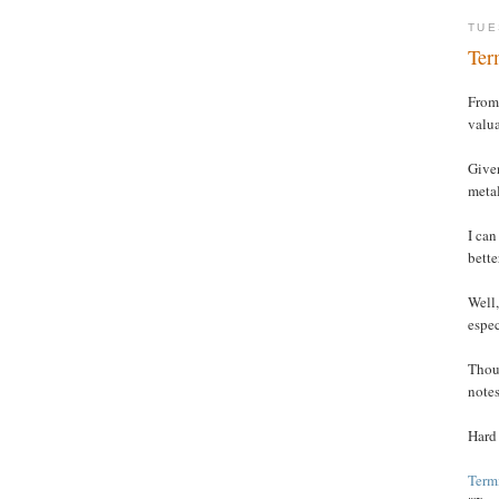
TUE
Ter
From 
valua
Given
metal
I can
bette
Well,
espec
Thoug
notes
Hard
Termi