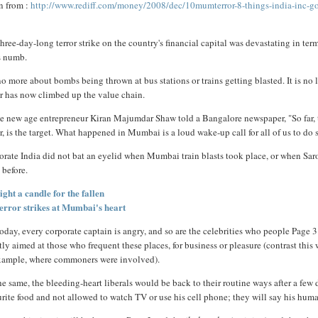
n from :
http://www.rediff.com/money/2008/dec/10mumterror-8-things-india-inc-go
three-day-long terror strike on the country's financial capital was devastating in ter
s numb.
 no more about bombs being thrown at bus stations or trains getting blasted. It is n
or has now climbed up the value chain.
e new age entrepreneur Kiran Majumdar Shaw told a Bangalore newspaper, "So far, th
r, is the target. What happened in Mumbai is a loud wake-up call for all of us to do
orate India did not bat an eyelid when Mumbai train blasts took place, or when Sa
 before.
ight a candle for the fallen
error strikes at Mumbai's heart
oday, every corporate captain is angry, and so are the celebrities who people Page 3
tly aimed at those who frequent these places, for business or pleasure (contrast this
example, where commoners were involved).
he same, the bleeding-heart liberals would be back to their routine ways after a few 
rite food and not allowed to watch TV or use his cell phone; they will say his human 