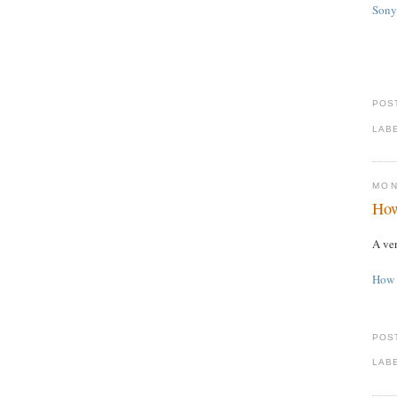
Sony
POS
LAB
MON
How
A ver
How 
POS
LAB