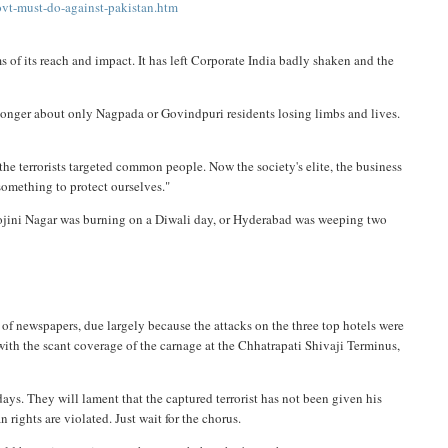
vt-must-do-against-pakistan.htm
ms of its reach and impact. It has left Corporate India badly shaken and the
o longer about only Nagpada or Govindpuri residents losing limbs and lives.
e terrorists targeted common people. Now the society's elite, the business
 something to protect ourselves."
rojini Nagar was burning on a Diwali day, or Hyderabad was weeping two
 of newspapers, due largely because the attacks on the three top hotels were
 with the scant coverage of the carnage at the Chhatrapati Shivaji Terminus,
days. They will lament that the captured terrorist has not been given his
rights are violated. Just wait for the chorus.