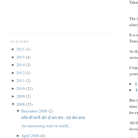
Take
T
he 
elite
It is
Terr
HISTORY
2021
(1)
►
As th
2015
(4)
secto
►
2014
(2)
►
Corp
2012
(1)
►
years
2011
(2)
►
L
2010
(22)
►
T
2009
(2)
►
But t
2008
(25)
▼
direc
December 2008
(2)
▼
for 
काँच की बरनी और दो कप चाय - एक बोध कथा
All t
An interesting read on rediff...
favou
April 2008
(4)
►