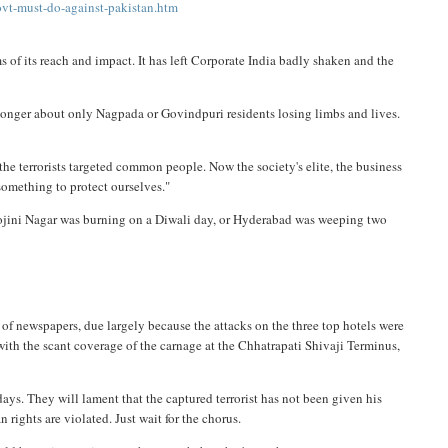
vt-must-do-against-pakistan.htm
ms of its reach and impact. It has left Corporate India badly shaken and the
o longer about only Nagpada or Govindpuri residents losing limbs and lives.
e terrorists targeted common people. Now the society's elite, the business
 something to protect ourselves."
rojini Nagar was burning on a Diwali day, or Hyderabad was weeping two
 of newspapers, due largely because the attacks on the three top hotels were
 with the scant coverage of the carnage at the Chhatrapati Shivaji Terminus,
days. They will lament that the captured terrorist has not been given his
rights are violated. Just wait for the chorus.