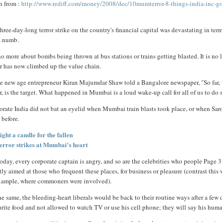
n from :
http://www.rediff.com/money/2008/dec/10mumterror-8-things-india-inc-go
three-day-long terror strike on the country's financial capital was devastating in ter
s numb.
 no more about bombs being thrown at bus stations or trains getting blasted. It is n
or has now climbed up the value chain.
e new age entrepreneur Kiran Majumdar Shaw told a Bangalore newspaper, "So far, th
r, is the target. What happened in Mumbai is a loud wake-up call for all of us to do
orate India did not bat an eyelid when Mumbai train blasts took place, or when Sa
 before.
ight a candle for the fallen
error strikes at Mumbai's heart
oday, every corporate captain is angry, and so are the celebrities who people Page 3
tly aimed at those who frequent these places, for business or pleasure (contrast this
example, where commoners were involved).
he same, the bleeding-heart liberals would be back to their routine ways after a few 
rite food and not allowed to watch TV or use his cell phone; they will say his human 