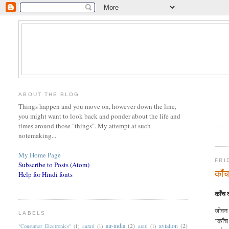
ABOUT THE BLOG
Things happen and you move on, however down the line,
you might want to look back and ponder about the life and
times around those "things". My attempt at such
notemaking...
My Home Page
FRI
Subscribe to Posts (Atom)
काँ
Help for Hindi fonts
काँच 
जीवन 
LABELS
"काँच
air-india
(2)
aviation
(2)
"Consumer Electronics"
(1)
aarati
(1)
arati
(1)