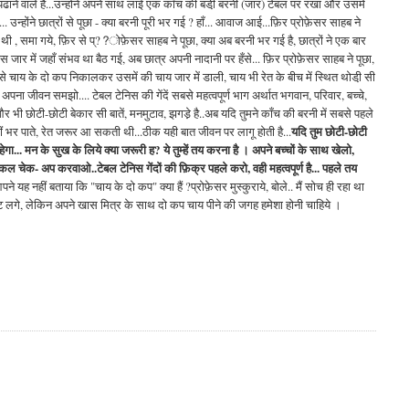
 पढाने वाले हैं...उन्होंने अपने साथ लाई एक काँच की बडी़ बरनी (जार) टेबल पर रखा और उसमें
न्होंने छात्रों से पूछा - क्या बरनी पूरी भर गई ? हाँ... आवाज आई...फ़िर प्रोफ़ेसर साहब ने
थी , समा गये, फ़िर से प्??ोफ़ेसर साहब ने पूछा, क्या अब बरनी भर गई है, छात्रों ने एक बार
स जार में जहाँ संभव था बैठ गई, अब छात्र अपनी नादानी पर हँसे... फ़िर प्रोफ़ेसर साहब ने पूछा,
चे से चाय के दो कप निकालकर उसमें की चाय जार में डाली, चाय भी रेत के बीच में स्थित थोडी़ सी
ना जीवन समझो.... टेबल टेनिस की गेंदें सबसे महत्वपूर्ण भाग अर्थात भगवान, परिवार, बच्चे,
 भी छोटी-छोटी बेकार सी बातें, मनमुटाव, झगडे़ है..अब यदि तुमने काँच की बरनी में सबसे पहले
यदि तुम छोटी-छोटी
नहीं भर पाते, रेत जरूर आ सकती थी...ठीक यही बात जीवन पर लागू होती है...
हेगा... मन के सुख के लिये क्या जरूरी ह? ये तुम्हें तय करना है । अपने बच्चों के साथ खेलो,
कल चेक- अप करवाओ..टेबल टेनिस गेंदों की फ़िक्र पहले करो, वही महत्वपूर्ण है... पहले तय
े यह नहीं बताया कि "चाय के दो कप" क्या हैं ?प्रोफ़ेसर मुस्कुराये, बोले.. मैं सोच ही रहा था
ुष्ट लगे, लेकिन अपने खास मित्र के साथ दो कप चाय पीने की जगह हमेशा होनी चाहिये ।