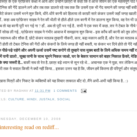
शास्त्र के एक प्रोफ़ेसर कक्षा में आये और उन्होंने छात्रों से कहा कि वे आज जीवन का एक महत्वपूर्ण पाठ
टेनिस की गेंदें डालने लगे और तब तक डालते रहे जब तक कि उसमें एक भी गेंद समाने की जगह नहीं बची... उ
छोटे कंकर उसमें भरने शुरु किये, धीरे-धीरे बरनी को हिलाया तो काफ़ी सारे कंकर उसमें जहाँ जगह खाली 
ाँ.. कहा अब प्रोफ़ेसर साहब ने रेत की थैली से हौले-हौले उस बरनी में रेत डालना शुरु किया, वह रेत भी उ
अब तो यह बरनी पूरी भर गई ना ? हाँ.. अब तो पूरी भर गई है.. सभी ने एक स्वर में कहा..सर ने टेबल के नी
ें सोख ली गई...प्रोफ़ेसर साहब ने गंभीर आवाज में समझाना शुरु किया - इस काँच की बरनी को तुम लोग अप
, स्वास्थ्य और शौक हैं, छोटे कंकर मतलब तुम्हारी नौकरी, कार, बडा़ मकान आदि हैं, और रेत का मतलब और
ी होती तो टेबल टेनिस की गेंदों और कंकरों के लिये जगह ही नहीं बचती, या कंकर भर दिये होते तो गेंदें 
के पीछे पडे़ रहोगे और अपनी ऊर्जा उसमें नष्ट करोगे तो तुम्हारे पास मुख्य बातों के लिये अधिक समय नहीं र
 में पानी डालो , सुबह पत्नी के साथ घूमने निकल जाओ, घर के बेकार सामान को बाहर निकाल फ़ेंको, मेडि
 क्या जरूरी है...
बाकी सब तो रेत है..छात्र बडे़ ध्यान से सुन रहे थे... अचानक एक ने पूछा, सर लेकिन आपन
ी तक ये सवाल किसी ने क्यों नहीं किया... इसका उत्तर यह है कि, जीवन हमें कितना ही परिपूर्ण और संत
खास मित्रों और निकट के व्यक्तियों को यह विचार तत्काल बाँट दो..मैंने अभी-अभी यही किया है.. :)
TED BY
RAGHAV
AT
11:31 PM
1 COMMENTS
ELS:
CULTURE
,
HINDI
,
JUSTALK
,
SOCIAL
NESDAY, DECEMBER 10, 2008
interesting read on rediff...