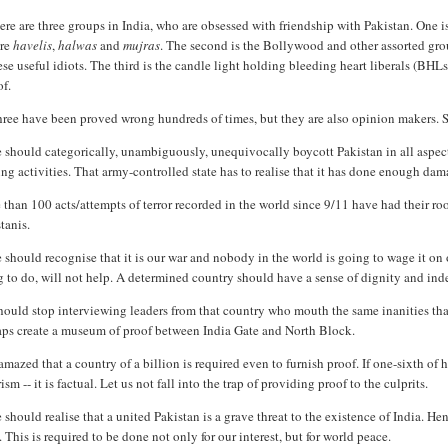
re are three groups in India, who are obsessed with friendship with Pakistan. One is
re
havelis
,
halwas
and
mujras
. The second is the Bollywood and other assorted gr
ese useful idiots. The third is the candle light holding bleeding heart liberals (B
of.
three have been proved wrong hundreds of times, but they are also opinion makers. 
should categorically, unambiguously, unequivocally boycott Pakistan in all aspects
ng activities. That army-controlled state has to realise that it has done enough dam
than 100 acts/attempts of terror recorded in the world since 9/11 have had their r
tanis.
should recognise that it is our war and nobody in the world is going to wage it on 
 to do, will not help. A determined country should have a sense of dignity and inde
hould stop interviewing leaders from that country who mouth the same inanities th
aps create a museum of proof between India Gate and North Block.
amazed that a country of a billion is required even to furnish proof. If one-sixth of h
rism -- it is factual. Let us not fall into the trap of providing proof to the culprits.
should realise that a united Pakistan is a grave threat to the existence of India. H
. This is required to be done not only for our interest, but for world peace.