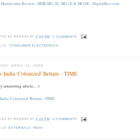
 Handycams Review - HDR-SR12E, SR11E & SR10E - DigitalRev.com
TED BY
RAGHAV
AT
2:44 AM
1 COMMENTS
ELS:
"CONSUMER ELECTRONICS"
DAY, APRIL 14, 2008
 India 'Colonized' Britain - TIME
y interesting article... :)
India 'Colonized' Britain - TIME
TED BY
RAGHAV
AT
5:24 PM
0 COMMENTS
ELS:
EXTERNALS
,
INDIA