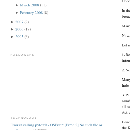
Of co
March 2008
(11)
►
In th
February 2008
(8)
►
broac
2007
(2)
►
Many 
2006
(17)
►
Now, 
2005
(6)
►
Let u
1.
Rec
FOLLOWERS
inter
2.
Now
Many
Indo-
3.
Pak
numb
all o
Activ
TECHNOLOGY
Hence
Error installing pytorch - OSError: [Errno 2] No such file or
the 