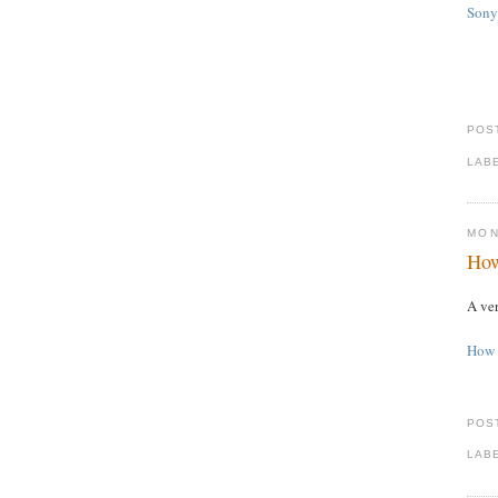
Sony
POS
LAB
MON
How
A ver
How 
POS
LAB