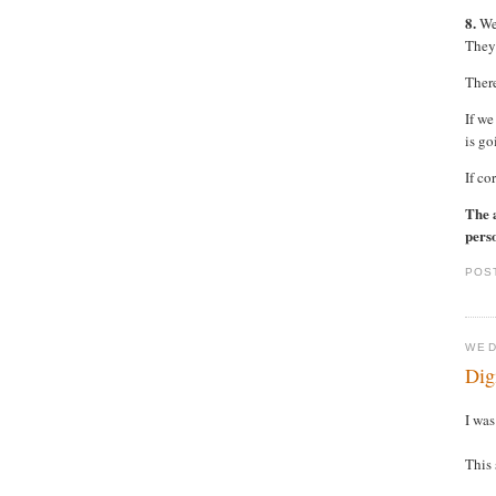
8.
We 
They 
There
If we
is go
If co
The 
perso
POS
WED
Dig
I wa
This 