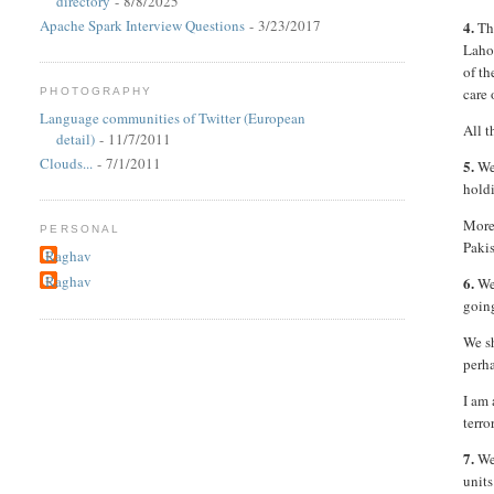
directory
- 8/8/2025
Apache Spark Interview Questions
- 3/23/2017
4.
The
Laho
of th
care 
PHOTOGRAPHY
Language communities of Twitter (European
All 
detail)
- 11/7/2011
Clouds...
- 7/1/2011
5.
We 
holdi
More 
PERSONAL
Pakis
Raghav
Raghav
6.
We 
going
We s
perh
I am 
terro
7.
We 
units