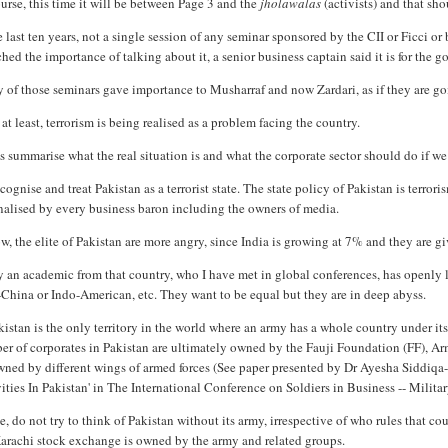
urse, this time it will be between Page 3 and the
jholawalas
(activists) and that sho
e last ten years, not a single session of any seminar sponsored by the CII or Ficci o
hed the importance of talking about it, a senior business captain said it is for the 
of those seminars gave importance to Musharraf and now Zardari, as if they are goi
at least, terrorism is being realised as a problem facing the country.
s summarise what the real situation is and what the corporate sector should do if we a
ognise and treat Pakistan as a terrorist state. The state policy of Pakistan is terror
nalised by every business baron including the owners of media.
, the elite of Pakistan are more angry, since India is growing at 7% and they are g
 an academic from that country, who I have met in global conferences, has openly 
China or Indo-American, etc. They want to be equal but they are in deep abyss.
istan is the only territory in the world where an army has a whole country under its 
er of corporates in Pakistan are ultimately owned by the Fauji Foundation (FF), 
wned by different wings of armed forces (See paper presented by Dr Ayesha Siddiqa
ities In Pakistan' in The International Conference on Soldiers in Business -- Milit
, do not try to think of Pakistan without its army, irrespective of who rules that c
Karachi stock exchange is owned by the army and related groups.