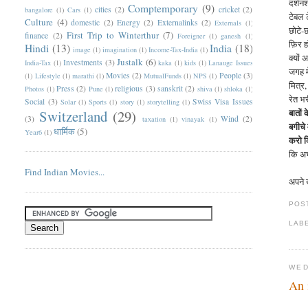
दर्शन
Comptemporary
(9)
cities
(2)
cricket
(2)
bangalore
(1)
Cars
(1)
टेबल 
Culture
(4)
domestic
(2)
Energy
(2)
Externalinks
(2)
Externals
(1)
छोटे-
First Trip to Winterthur
(7)
finance
(2)
Foreigner
(1)
ganesh
(1)
फ़िर ह
Hindi
(13)
India
(18)
image
(1)
imagination
(1)
Income-Tax-India
(1)
क्यों 
Justalk
(6)
Investments
(3)
India-Tax
(1)
kaka
(1)
kids
(1)
Lanauge Issues
जगह म
Movies
(2)
People
(3)
(1)
Lifestyle
(1)
marathi
(1)
MutualFunds
(1)
NPS
(1)
मित्र
Press
(2)
religious
(3)
sanskrit
(2)
Photos
(1)
Pune
(1)
shiva
(1)
shloka
(1)
रेत भर
Social
(3)
Swiss Visa Issues
Solar
(1)
Sports
(1)
story
(1)
storytelling
(1)
बातों 
Switzerland
(29)
(3)
Wind
(2)
taxation
(1)
vinayak
(1)
बगीचे
धार्मिक
(5)
Year6
(1)
करो कि
कि अभ
Find Indian Movies...
अपने 
POS
LAB
WED
An 