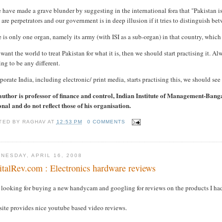
have made a grave blunder by suggesting in the international fora that "Pakistan is al
are perpetrators and our government is in deep illusion if it tries to distinguish bet
 is only one organ, namely its army (with ISI as a sub-organ) in that country, whic
 want the world to treat Pakistan for what it is, then we should start practising it. Alw
ing to be any different.
rporate India, including electronic/ print media, starts practising this, we should see 
author is professor of finance and control, Indian Institute of Management-Bang
nal and do not reflect those of his organisation.
TED BY
RAGHAV
AT
12:53 PM
0 COMMENTS
NESDAY, APRIL 16, 2008
italRev.com : Electronics hardware reviews
s looking for buying a new handycam and googling for reviews on the products I ha
site provides nice youtube based video reviews.