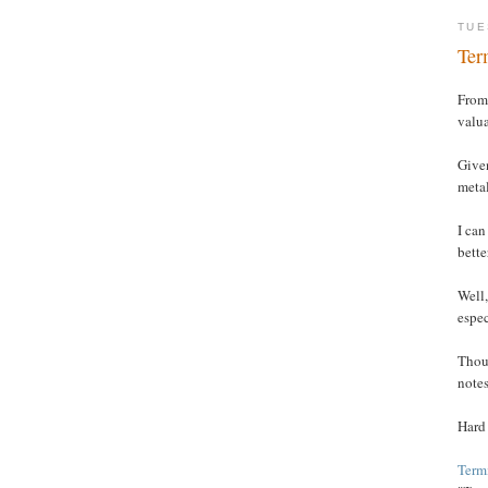
TUE
Ter
From 
valua
Given
metal
I can
bette
Well,
espec
Thoug
notes
Hard
Termi