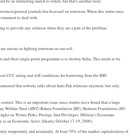
uld be an interesting match to watch, but that's another story.
r business/general journals has focussed on terrorism. When this writer once
government to deal with.
ng to provide any solution when they are a part of the problem.
re serious in fighting terrorism on our soil.
ism and their single-point programme is to destroy India. This needs to be
iven CCC rating and stiff conditions for borrowing from the IMF.
lamented that nobody talks about Indo-Pak relations anymore, but only
control. This is an important issue since studies have found that a large
Army Welfare Trust (AWT) Bahria Foundation (BF), Shaheen Foundation (SF)
-Agha on 'Power, Perks, Prestige And Privileges: Military's Economic
ary as an Economic Actor; Jakarta, October 17-19, 2000).
ountry temporarily and nominally. At least 70% of the market capitalisation of