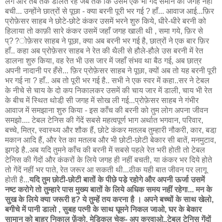
लगे और तब तक डालते रहे जब तक कि उसमें एक भी गेंद समाने की जगह नहीं
बची... उन्होंने छात्रों से पूछा - क्या बरनी पूरी भर गई ? हाँ... आवाज आई...फ़िर
प्रोफ़ेसर साहब ने छोटे-छोटे कंकर उसमें भरने शुरु किये, धीरे-धीरे बरनी को
हिलाया तो काफ़ी सारे कंकर उसमें जहाँ जगह खाली थी , समा गये, फ़िर से
प्??ोफ़ेसर साहब ने पूछा, क्या अब बरनी भर गई है, छात्रों ने एक बार फ़िर
हाँ.. कहा अब प्रोफ़ेसर साहब ने रेत की थैली से हौले-हौले उस बरनी में रेत
डालना शुरु किया, वह रेत भी उस जार में जहाँ संभव था बैठ गई, अब छात्र
अपनी नादानी पर हँसे... फ़िर प्रोफ़ेसर साहब ने पूछा, क्यों अब तो यह बरनी पूरी
भर गई ना ? हाँ.. अब तो पूरी भर गई है.. सभी ने एक स्वर में कहा..सर ने टेबल
के नीचे से चाय के दो कप निकालकर उसमें की चाय जार में डाली, चाय भी रेत
के बीच में स्थित थोडी़ सी जगह में सोख ली गई...प्रोफ़ेसर साहब ने गंभीर
आवाज में समझाना शुरु किया - इस काँच की बरनी को तुम लोग अपना जीवन
समझो.... टेबल टेनिस की गेंदें सबसे महत्वपूर्ण भाग अर्थात भगवान, परिवार,
बच्चे, मित्र, स्वास्थ्य और शौक हैं, छोटे कंकर मतलब तुम्हारी नौकरी, कार, बडा़
मकान आदि हैं, और रेत का मतलब और भी छोटी-छोटी बेकार सी बातें, मनमुटाव,
झगडे़ है..अब यदि तुमने काँच की बरनी में सबसे पहले रेत भरी होती तो टेबल
टेनिस की गेंदों और कंकरों के लिये जगह ही नहीं बचती, या कंकर भर दिये होते
तो गेंदें नहीं भर पाते, रेत जरूर आ सकती थी...ठीक यही बात जीवन पर लागू
होती है...
यदि तुम छोटी-छोटी बातों के पीछे पडे़ रहोगे और अपनी ऊर्जा उसमें
नष्ट करोगे तो तुम्हारे पास मुख्य बातों के लिये अधिक समय नहीं रहेगा... मन के
सुख के लिये क्या जरूरी ह? ये तुम्हें तय करना है । अपने बच्चों के साथ खेलो,
बगीचे में पानी डालो , सुबह पत्नी के साथ घूमने निकल जाओ, घर के बेकार
सामान को बाहर निकाल फ़ेंको, मेडिकल चेक- अप करवाओ..टेबल टेनिस गेंदों