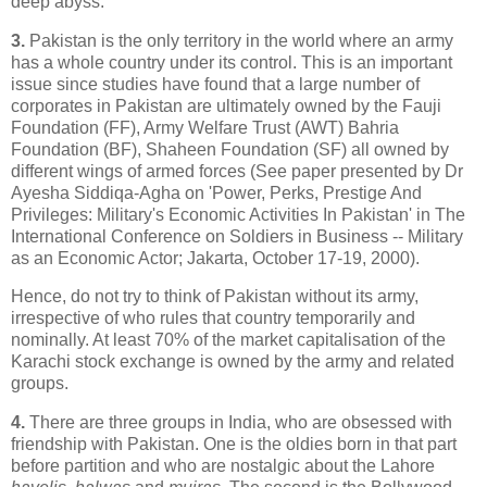
deep abyss.
3.
Pakistan is the only territory in the world where an army
has a whole country under its control. This is an important
issue since studies have found that a large number of
corporates in Pakistan are ultimately owned by the Fauji
Foundation (FF), Army Welfare Trust (AWT) Bahria
Foundation (BF), Shaheen Foundation (SF) all owned by
different wings of armed forces (See paper presented by Dr
Ayesha Siddiqa-Agha on 'Power, Perks, Prestige And
Privileges: Military's Economic Activities In Pakistan' in The
International Conference on Soldiers in Business -- Military
as an Economic Actor; Jakarta, October 17-19, 2000).
Hence, do not try to think of Pakistan without its army,
irrespective of who rules that country temporarily and
nominally. At least 70% of the market capitalisation of the
Karachi stock exchange is owned by the army and related
groups.
4.
There are three groups in India, who are obsessed with
friendship with Pakistan. One is the oldies born in that part
before partition and who are nostalgic about the Lahore