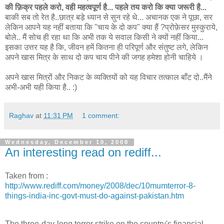
की फ़िक्र पहले करो, वही महत्वपूर्ण है... पहले तय करो कि क्या जरूरी है...
बाकी सब तो रेत है..छात्र बडे़ ध्यान से सुन रहे थे... अचानक एक ने पूछा, सर
लेकिन आपने यह नहीं बताया कि "चाय के दो कप" क्या हैं ?प्रोफ़ेसर मुस्कुराये,
बोले.. मैं सोच ही रहा था कि अभी तक ये सवाल किसी ने क्यों नहीं किया...
इसका उत्तर यह है कि, जीवन हमें कितना ही परिपूर्ण और संतुष्ट लगे, लेकिन
अपने खास मित्र के साथ दो कप चाय पीने की जगह हमेशा होनी चाहिये ।
अपने खास मित्रों और निकट के व्यक्तियों को यह विचार तत्काल बाँट दो..मैंने
अभी-अभी यही किया है.. :)
Raghav
at
11:31 PM
1 comment:
Wednesday, December 10, 2008
An interesting read on rediff...
Taken from :
http://www.rediff.com/money/2008/dec/10mumterror-8-
things-india-inc-govt-must-do-against-pakistan.htm
T
he three-day-long terror strike on the country's financial