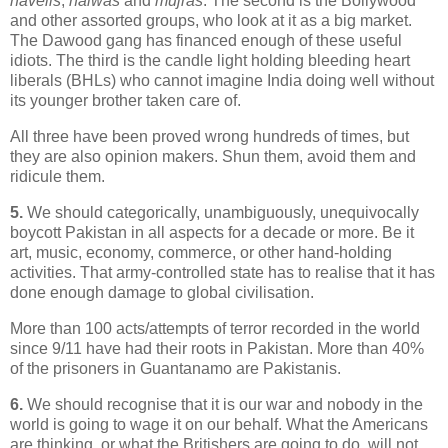
havelis
,
halwas
and
mujras
. The second is the Bollywood
and other assorted groups, who look at it as a big market.
The Dawood gang has financed enough of these useful
idiots. The third is the candle light holding bleeding heart
liberals (BHLs) who cannot imagine India doing well without
its younger brother taken care of.
All three have been proved wrong hundreds of times, but
they are also opinion makers. Shun them, avoid them and
ridicule them.
5.
We should categorically, unambiguously, unequivocally
boycott Pakistan in all aspects for a decade or more. Be it
art, music, economy, commerce, or other hand-holding
activities. That army-controlled state has to realise that it has
done enough damage to global civilisation.
More than 100 acts/attempts of terror recorded in the world
since 9/11 have had their roots in Pakistan. More than 40%
of the prisoners in Guantanamo are Pakistanis.
6.
We should recognise that it is our war and nobody in the
world is going to wage it on our behalf. What the Americans
are thinking, or what the Britishers are going to do, will not