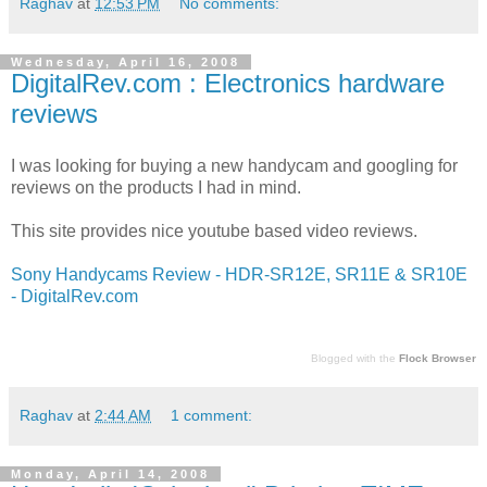
Raghav
at
12:53 PM
No comments:
Wednesday, April 16, 2008
DigitalRev.com : Electronics hardware
reviews
I was looking for buying a new handycam and googling for
reviews on the products I had in mind.
This site provides nice youtube based video reviews.
Sony Handycams Review - HDR-SR12E, SR11E & SR10E
- DigitalRev.com
Blogged with the
Flock Browser
Raghav
at
2:44 AM
1 comment:
Monday, April 14, 2008