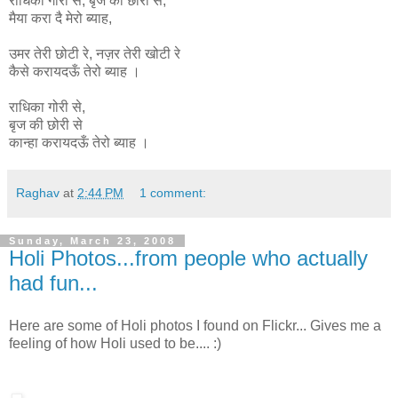
राधिका
गोरी
से
,
बृज
की
छोरी
से
,
मैया
करा
दै
मेरो
ब्याह
,
उमर
तेरी
छोटी
रे
,
नज़र
तेरी
खोटी
रे
कैसे
करायदऊँ
तेरो
ब्याह ।
राधिका गोरी से,
बृज की छोरी से
कान्हा
करायदऊँ
तेरो
ब्याह ।
Raghav
at
2:44 PM
1 comment:
Sunday, March 23, 2008
Holi Photos...from people who actually
had fun...
Here are some of Holi photos I found on Flickr... Gives me a
feeling of how Holi used to be.... :)