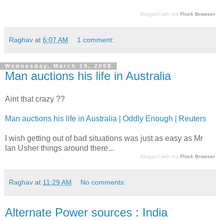
Blogged with the
Flock Browser
Raghav
at
6:07 AM
1 comment:
Wednesday, March 19, 2008
Man auctions his life in Australia
Aint that crazy ??
Man auctions his life in Australia | Oddly Enough | Reuters
I wish getting out of bad situations was just as easy as Mr
Ian Usher things around there...
Blogged with the
Flock Browser
Raghav
at
11:29 AM
No comments:
Alternate Power sources : India