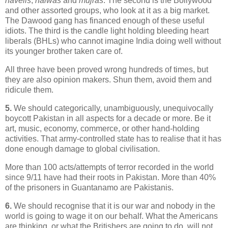
havelis
,
halwas
and
mujras
. The second is the Bollywood
and other assorted groups, who look at it as a big market.
The Dawood gang has financed enough of these useful
idiots. The third is the candle light holding bleeding heart
liberals (BHLs) who cannot imagine India doing well without
its younger brother taken care of.
All three have been proved wrong hundreds of times, but
they are also opinion makers. Shun them, avoid them and
ridicule them.
5.
We should categorically, unambiguously, unequivocally
boycott Pakistan in all aspects for a decade or more. Be it
art, music, economy, commerce, or other hand-holding
activities. That army-controlled state has to realise that it has
done enough damage to global civilisation.
More than 100 acts/attempts of terror recorded in the world
since 9/11 have had their roots in Pakistan. More than 40%
of the prisoners in Guantanamo are Pakistanis.
6.
We should recognise that it is our war and nobody in the
world is going to wage it on our behalf. What the Americans
are thinking, or what the Britishers are going to do, will not