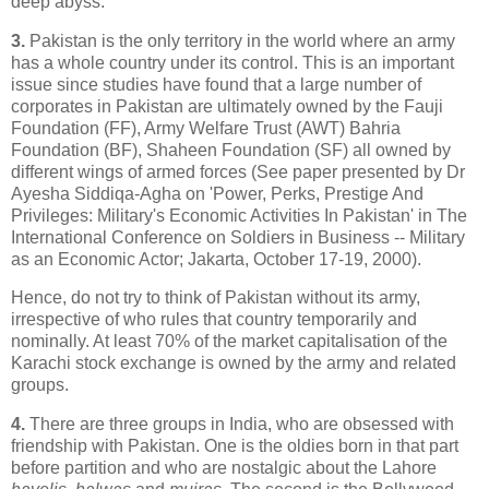
deep abyss.
3.
Pakistan is the only territory in the world where an army
has a whole country under its control. This is an important
issue since studies have found that a large number of
corporates in Pakistan are ultimately owned by the Fauji
Foundation (FF), Army Welfare Trust (AWT) Bahria
Foundation (BF), Shaheen Foundation (SF) all owned by
different wings of armed forces (See paper presented by Dr
Ayesha Siddiqa-Agha on 'Power, Perks, Prestige And
Privileges: Military's Economic Activities In Pakistan' in The
International Conference on Soldiers in Business -- Military
as an Economic Actor; Jakarta, October 17-19, 2000).
Hence, do not try to think of Pakistan without its army,
irrespective of who rules that country temporarily and
nominally. At least 70% of the market capitalisation of the
Karachi stock exchange is owned by the army and related
groups.
4.
There are three groups in India, who are obsessed with
friendship with Pakistan. One is the oldies born in that part
before partition and who are nostalgic about the Lahore