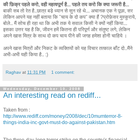
की फ़िक्र पहले करो, वही महत्वपूर्ण है... पहले तय करो कि क्या जरूरी है...
बाकी सब तो रेत है..छात्र बडे़ ध्यान से सुन रहे थे... अचानक एक ने पूछा, सर
लेकिन आपने यह नहीं बताया कि "चाय के दो कप" क्या हैं ?प्रोफ़ेसर मुस्कुराये,
बोले.. मैं सोच ही रहा था कि अभी तक ये सवाल किसी ने क्यों नहीं किया...
इसका उत्तर यह है कि, जीवन हमें कितना ही परिपूर्ण और संतुष्ट लगे, लेकिन
अपने खास मित्र के साथ दो कप चाय पीने की जगह हमेशा होनी चाहिये ।
अपने खास मित्रों और निकट के व्यक्तियों को यह विचार तत्काल बाँट दो..मैंने
अभी-अभी यही किया है.. :)
Raghav
at
11:31 PM
1 comment:
Wednesday, December 10, 2008
An interesting read on rediff...
Taken from :
http://www.rediff.com/money/2008/dec/10mumterror-8-
things-india-inc-govt-must-do-against-pakistan.htm
T
he three-day-long terror strike on the country's financial