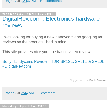
Raghav
at
12:53 PM
No comments:
Wednesday, April 16, 2008
DigitalRev.com : Electronics hardware
reviews
I was looking for buying a new handycam and googling for
reviews on the products I had in mind.
This site provides nice youtube based video reviews.
Sony Handycams Review - HDR-SR12E, SR11E & SR10E
- DigitalRev.com
Blogged with the
Flock Browser
Raghav
at
2:44 AM
1 comment:
Monday, April 14, 2008