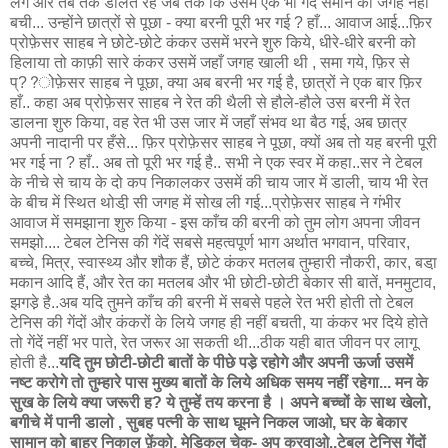
लगे और तब तक डालते रहे जब तक कि उसमें एक भी गेंद समाने की जगह नहीं
बची... उन्होंने छात्रों से पूछा - क्या बरनी पूरी भर गई ? हाँ... आवाज आई...फ़िर
प्रोफ़ेसर साहब ने छोटे-छोटे कंकर उसमें भरने शुरु किये, धीरे-धीरे बरनी को
हिलाया तो काफ़ी सारे कंकर उसमें जहाँ जगह खाली थी , समा गये, फ़िर से
प्??ोफ़ेसर साहब ने पूछा, क्या अब बरनी भर गई है, छात्रों ने एक बार फ़िर
हाँ.. कहा अब प्रोफ़ेसर साहब ने रेत की थैली से हौले-हौले उस बरनी में रेत
डालना शुरु किया, वह रेत भी उस जार में जहाँ संभव था बैठ गई, अब छात्र
अपनी नादानी पर हँसे... फ़िर प्रोफ़ेसर साहब ने पूछा, क्यों अब तो यह बरनी पूरी
भर गई ना ? हाँ.. अब तो पूरी भर गई है.. सभी ने एक स्वर में कहा..सर ने टेबल
के नीचे से चाय के दो कप निकालकर उसमें की चाय जार में डाली, चाय भी रेत
के बीच में स्थित थोडी़ सी जगह में सोख ली गई...प्रोफ़ेसर साहब ने गंभीर
आवाज में समझाना शुरु किया - इस काँच की बरनी को तुम लोग अपना जीवन
समझो.... टेबल टेनिस की गेंदें सबसे महत्वपूर्ण भाग अर्थात भगवान, परिवार,
बच्चे, मित्र, स्वास्थ्य और शौक हैं, छोटे कंकर मतलब तुम्हारी नौकरी, कार, बडा़
मकान आदि हैं, और रेत का मतलब और भी छोटी-छोटी बेकार सी बातें, मनमुटाव,
झगडे़ है..अब यदि तुमने काँच की बरनी में सबसे पहले रेत भरी होती तो टेबल
टेनिस की गेंदों और कंकरों के लिये जगह ही नहीं बचती, या कंकर भर दिये होते
तो गेंदें नहीं भर पाते, रेत जरूर आ सकती थी...ठीक यही बात जीवन पर लागू
होती है...
यदि तुम छोटी-छोटी बातों के पीछे पडे़ रहोगे और अपनी ऊर्जा उसमें
नष्ट करोगे तो तुम्हारे पास मुख्य बातों के लिये अधिक समय नहीं रहेगा... मन के
सुख के लिये क्या जरूरी ह? ये तुम्हें तय करना है । अपने बच्चों के साथ खेलो,
बगीचे में पानी डालो , सुबह पत्नी के साथ घूमने निकल जाओ, घर के बेकार
सामान को बाहर निकाल फ़ेंको, मेडिकल चेक- अप करवाओ..टेबल टेनिस गेंदों