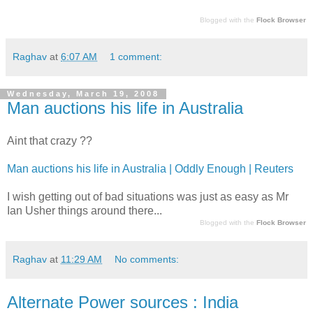
Blogged with the
Flock Browser
Raghav
at
6:07 AM
1 comment:
Wednesday, March 19, 2008
Man auctions his life in Australia
Aint that crazy ??
Man auctions his life in Australia | Oddly Enough | Reuters
I wish getting out of bad situations was just as easy as Mr
Ian Usher things around there...
Blogged with the
Flock Browser
Raghav
at
11:29 AM
No comments:
Alternate Power sources : India