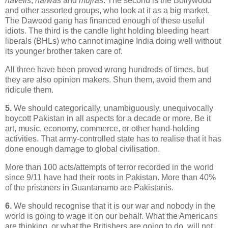
havelis
,
halwas
and
mujras
. The second is the Bollywood
and other assorted groups, who look at it as a big market.
The Dawood gang has financed enough of these useful
idiots. The third is the candle light holding bleeding heart
liberals (BHLs) who cannot imagine India doing well without
its younger brother taken care of.
All three have been proved wrong hundreds of times, but
they are also opinion makers. Shun them, avoid them and
ridicule them.
5.
We should categorically, unambiguously, unequivocally
boycott Pakistan in all aspects for a decade or more. Be it
art, music, economy, commerce, or other hand-holding
activities. That army-controlled state has to realise that it has
done enough damage to global civilisation.
More than 100 acts/attempts of terror recorded in the world
since 9/11 have had their roots in Pakistan. More than 40%
of the prisoners in Guantanamo are Pakistanis.
6.
We should recognise that it is our war and nobody in the
world is going to wage it on our behalf. What the Americans
are thinking, or what the Britishers are going to do, will not