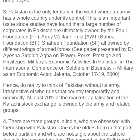
deep abyss.
3.
Pakistan is the only territory in the world where an army
has a whole country under its control. This is an important
issue since studies have found that a large number of
corporates in Pakistan are ultimately owned by the Fauji
Foundation (FF), Army Welfare Trust (AWT) Bahria
Foundation (BF), Shaheen Foundation (SF) all owned by
different wings of armed forces (See paper presented by Dr
Ayesha Siddiqa-Agha on 'Power, Perks, Prestige And
Privileges: Military's Economic Activities In Pakistan' in The
International Conference on Soldiers in Business -- Military
as an Economic Actor; Jakarta, October 17-19, 2000).
Hence, do not try to think of Pakistan without its army,
irrespective of who rules that country temporarily and
nominally. At least 70% of the market capitalisation of the
Karachi stock exchange is owned by the army and related
groups.
4.
There are three groups in India, who are obsessed with
friendship with Pakistan. One is the oldies born in that part
before partition and who are nostalgic about the Lahore