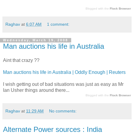
Blogged with the
Flock Browser
Raghav
at
6:07 AM
1 comment:
Wednesday, March 19, 2008
Man auctions his life in Australia
Aint that crazy ??
Man auctions his life in Australia | Oddly Enough | Reuters
I wish getting out of bad situations was just as easy as Mr
Ian Usher things around there...
Blogged with the
Flock Browser
Raghav
at
11:29 AM
No comments:
Alternate Power sources : India