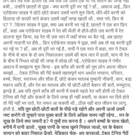
लगे और तब तक डालते रहे जब तक कि उसमें एक भी गेंद समाने की जगह नहीं
बची... उन्होंने छात्रों से पूछा - क्या बरनी पूरी भर गई ? हाँ... आवाज आई...फ़िर
प्रोफ़ेसर साहब ने छोटे-छोटे कंकर उसमें भरने शुरु किये, धीरे-धीरे बरनी को
हिलाया तो काफ़ी सारे कंकर उसमें जहाँ जगह खाली थी , समा गये, फ़िर से
प्??ोफ़ेसर साहब ने पूछा, क्या अब बरनी भर गई है, छात्रों ने एक बार फ़िर
हाँ.. कहा अब प्रोफ़ेसर साहब ने रेत की थैली से हौले-हौले उस बरनी में रेत
डालना शुरु किया, वह रेत भी उस जार में जहाँ संभव था बैठ गई, अब छात्र
अपनी नादानी पर हँसे... फ़िर प्रोफ़ेसर साहब ने पूछा, क्यों अब तो यह बरनी पूरी
भर गई ना ? हाँ.. अब तो पूरी भर गई है.. सभी ने एक स्वर में कहा..सर ने टेबल
के नीचे से चाय के दो कप निकालकर उसमें की चाय जार में डाली, चाय भी रेत
के बीच में स्थित थोडी़ सी जगह में सोख ली गई...प्रोफ़ेसर साहब ने गंभीर
आवाज में समझाना शुरु किया - इस काँच की बरनी को तुम लोग अपना जीवन
समझो.... टेबल टेनिस की गेंदें सबसे महत्वपूर्ण भाग अर्थात भगवान, परिवार,
बच्चे, मित्र, स्वास्थ्य और शौक हैं, छोटे कंकर मतलब तुम्हारी नौकरी, कार, बडा़
मकान आदि हैं, और रेत का मतलब और भी छोटी-छोटी बेकार सी बातें, मनमुटाव,
झगडे़ है..अब यदि तुमने काँच की बरनी में सबसे पहले रेत भरी होती तो टेबल
टेनिस की गेंदों और कंकरों के लिये जगह ही नहीं बचती, या कंकर भर दिये होते
तो गेंदें नहीं भर पाते, रेत जरूर आ सकती थी...ठीक यही बात जीवन पर लागू
होती है...
यदि तुम छोटी-छोटी बातों के पीछे पडे़ रहोगे और अपनी ऊर्जा उसमें
नष्ट करोगे तो तुम्हारे पास मुख्य बातों के लिये अधिक समय नहीं रहेगा... मन के
सुख के लिये क्या जरूरी ह? ये तुम्हें तय करना है । अपने बच्चों के साथ खेलो,
बगीचे में पानी डालो , सुबह पत्नी के साथ घूमने निकल जाओ, घर के बेकार
सामान को बाहर निकाल फ़ेंको, मेडिकल चेक- अप करवाओ..टेबल टेनिस गेंदों