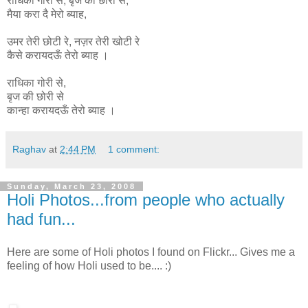
राधिका
गोरी
से
,
बृज
की
छोरी
से
,
मैया
करा
दै
मेरो
ब्याह
,
उमर
तेरी
छोटी
रे
,
नज़र
तेरी
खोटी
रे
कैसे
करायदऊँ
तेरो
ब्याह ।
राधिका गोरी से,
बृज की छोरी से
कान्हा
करायदऊँ
तेरो
ब्याह ।
Raghav
at
2:44 PM
1 comment:
Sunday, March 23, 2008
Holi Photos...from people who actually
had fun...
Here are some of Holi photos I found on Flickr... Gives me a
feeling of how Holi used to be.... :)