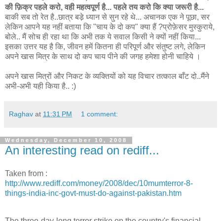
की फ़िक्र पहले करो, वही महत्वपूर्ण है... पहले तय करो कि क्या जरूरी है...
बाकी सब तो रेत है..छात्र बडे़ ध्यान से सुन रहे थे... अचानक एक ने पूछा, सर
लेकिन आपने यह नहीं बताया कि "चाय के दो कप" क्या हैं ?प्रोफ़ेसर मुस्कुराये,
बोले.. मैं सोच ही रहा था कि अभी तक ये सवाल किसी ने क्यों नहीं किया...
इसका उत्तर यह है कि, जीवन हमें कितना ही परिपूर्ण और संतुष्ट लगे, लेकिन
अपने खास मित्र के साथ दो कप चाय पीने की जगह हमेशा होनी चाहिये ।
अपने खास मित्रों और निकट के व्यक्तियों को यह विचार तत्काल बाँट दो..मैंने
अभी-अभी यही किया है.. :)
Raghav
at
11:31 PM
1 comment:
Wednesday, December 10, 2008
An interesting read on rediff...
Taken from :
http://www.rediff.com/money/2008/dec/10mumterror-8-
things-india-inc-govt-must-do-against-pakistan.htm
T
he three-day-long terror strike on the country's financial