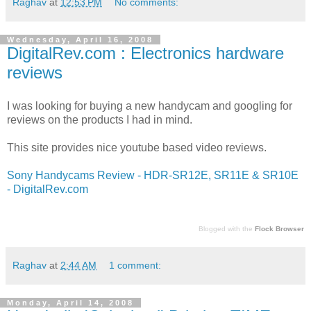
Raghav
at
12:53 PM
No comments:
Wednesday, April 16, 2008
DigitalRev.com : Electronics hardware
reviews
I was looking for buying a new handycam and googling for
reviews on the products I had in mind.
This site provides nice youtube based video reviews.
Sony Handycams Review - HDR-SR12E, SR11E & SR10E
- DigitalRev.com
Blogged with the
Flock Browser
Raghav
at
2:44 AM
1 comment:
Monday, April 14, 2008