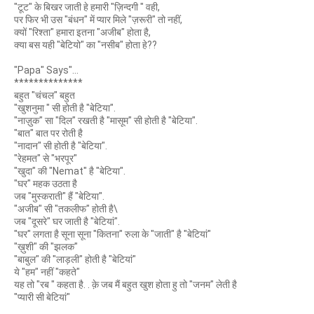
"टूट" के बिखर जाती हे हमारी "ज़िन्दगी " वही,
पर फिर भी उस "बंधन" में प्यार मिले "ज़रूरी" तो नहीं,
क्यों "रिश्ता" हमारा इतना "अजीब" होता है,
क्या बस यही "बेटियो" का "नसीब" होता हे??
"Papa" Says"...
**************
बहुत "चंचल" बहुत
"खुशनुमा " सी होती है "बेटिया".
"नाज़ुक" सा "दिल" रखती है "मासूम" सी होती है "बेटिया".
"बात" बात पर रोती है
"नादान" सी होती है "बेटिया".
"रेहमत" से "भरपूर"
"खुदा" की "Nemat" है "बेटिया".
"घर" महक उठता है
जब "मुस्कराती" हैं "बेटिया".
"अजीब" सी "तकलीफ" होती है\
जब "दूसरे" घर जाती है "बेटियां".
"घर" लगता है सूना सूना "कितना" रुला के "जाती" है "बेटियां"
"ख़ुशी" की "झलक"
"बाबुल" की "लाड़ली" होती है "बेटियां"
ये "हम" नहीं "कहते"
यह तो "रब " कहता है. . क़े जब मैं बहुत खुश होता हु तो "जनम" लेती है
"प्यारी सी बेटियां"