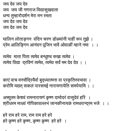
जय देव जय देव
जय जय जी गणराज विद्यासुखदाता
धन्य तुम्हारोदर्शन मेरा मन रमता
जय देव जय देव
जय देव जय देव
घालिन लोताङ्गन वंदिन चरण डोळ्यांनी पाहीं रूप तुझे ।
प्रेम आलिङ्गिन आनंदन पूजिन भावें ओवाळीं म्हाने नमा । ।
त्वमेव माता पिता त्वमेव बन्धुश्च सखा त्वमेव ।
त्वमेव विद्या द्रविणं त्वमेव, त्वमेव सर्वं मम देव देव । ।
काएं वाच मनसेंद्रियैर्वा बुद्ध्यात्मना वा प्रकृतिस्वभावा ।
करोमि यद्यत् सकलं पारसमई नारायणायेति समर्पयामि । ।
अच्युतम केशवं रामनारायणं कृष्ण दामोदरं वासुदेवं हरि ।
श्रीधरम माधवं गोपिकावल्लभं जानकीनायकं रामधरान्द्रम भजे । ।
हरे राम हरे राम, राम राम हरे हरे
हरे कृष्ण हरे कृष्ण, कृष्ण कृष्ण हरे हरे ।