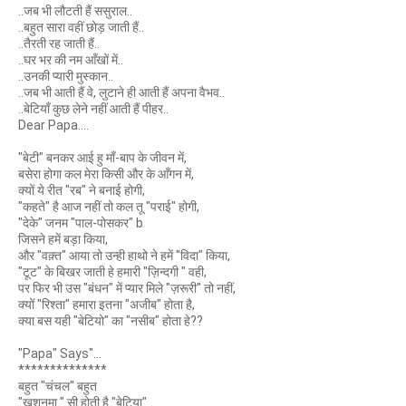
..जब भी लौटती हैं ससुराल..
..बहुत सारा वहीं छोड़ जाती हैं..
..तैरती रह जाती हैं..
..घर भर की नम आँखों में..
..उनकी प्यारी मुस्कान..
..जब भी आती हैं वे, लुटाने ही आती हैं अपना वैभव..
..बेटियाँ कुछ लेने नहीं आती हैं पीहर..
Dear Papa....
"बेटी" बनकर आई हु माँ-बाप के जीवन में,
बसेरा होगा कल मेरा किसी और के आँगन में,
क्यों ये रीत "रब" ने बनाई होगी,
"कहते" है आज नहीं तो कल तू "पराई" होगी,
"देके" जनम "पाल-पोसकर" b
जिसने हमें बड़ा किया,
और "वक़्त" आया तो उन्ही हाथो ने हमें "विदा" किया,
"टूट" के बिखर जाती हे हमारी "ज़िन्दगी " वही,
पर फिर भी उस "बंधन" में प्यार मिले "ज़रूरी" तो नहीं,
क्यों "रिश्ता" हमारा इतना "अजीब" होता है,
क्या बस यही "बेटियो" का "नसीब" होता हे??
"Papa" Says"...
**************
बहुत "चंचल" बहुत
"खुशनुमा " सी होती है "बेटिया".