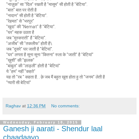
"नाज़ुक" सा "दिल" रखती है "मासूम" सी होती है "बेटिया".
"बात" बात पर रोती है
"नादान" सी होती है "बेटिया".
"रेहमत" से "भरपूर"
"खुदा" की "Nemat" है "बेटिया".
"घर" महक उठता है
जब "मुस्कराती" हैं "बेटिया".
"अजीब" सी "तकलीफ" होती है\
जब "दूसरे" घर जाती है "बेटियां".
"घर" लगता है सूना सूना "कितना" रुला के "जाती" है "बेटियां"
"ख़ुशी" की "झलक"
"बाबुल" की "लाड़ली" होती है "बेटियां"
ये "हम" नहीं "कहते"
यह तो "रब " कहता है. . क़े जब मैं बहुत खुश होता हु तो "जनम" लेती है
"प्यारी सी बेटियां"
Raghav
at
12:36 PM
No comments:
Wednesday, February 18, 2015
Ganesh ji aarati - Shendur laal
chaadaayo