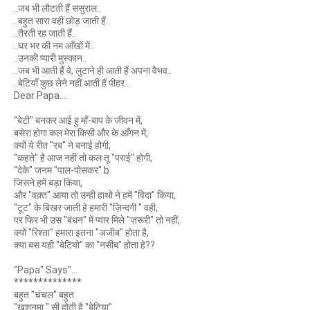
..जब भी लौटती हैं ससुराल..
..बहुत सारा वहीं छोड़ जाती हैं..
..तैरती रह जाती हैं..
..घर भर की नम आँखों में..
..उनकी प्यारी मुस्कान..
..जब भी आती हैं वे, लुटाने ही आती हैं अपना वैभव..
..बेटियाँ कुछ लेने नहीं आती हैं पीहर..
Dear Papa....
"बेटी" बनकर आई हु माँ-बाप के जीवन में,
बसेरा होगा कल मेरा किसी और के आँगन में,
क्यों ये रीत "रब" ने बनाई होगी,
"कहते" है आज नहीं तो कल तू "पराई" होगी,
"देके" जनम "पाल-पोसकर" b
जिसने हमें बड़ा किया,
और "वक़्त" आया तो उन्ही हाथो ने हमें "विदा" किया,
"टूट" के बिखर जाती हे हमारी "ज़िन्दगी " वही,
पर फिर भी उस "बंधन" में प्यार मिले "ज़रूरी" तो नहीं,
क्यों "रिश्ता" हमारा इतना "अजीब" होता है,
क्या बस यही "बेटियो" का "नसीब" होता हे??
"Papa" Says"...
**************
बहुत "चंचल" बहुत
"खुशनुमा " सी होती है "बेटिया".