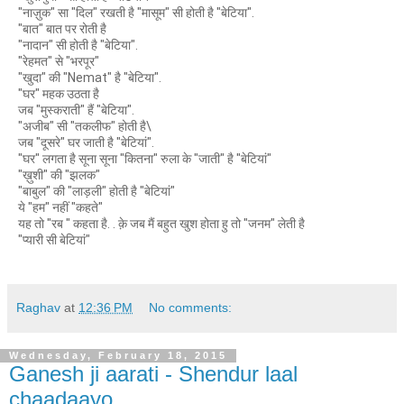
"नाज़ुक" सा "दिल" रखती है "मासूम" सी होती है "बेटिया".
"बात" बात पर रोती है
"नादान" सी होती है "बेटिया".
"रेहमत" से "भरपूर"
"खुदा" की "Nemat" है "बेटिया".
"घर" महक उठता है
जब "मुस्कराती" हैं "बेटिया".
"अजीब" सी "तकलीफ" होती है\
जब "दूसरे" घर जाती है "बेटियां".
"घर" लगता है सूना सूना "कितना" रुला के "जाती" है "बेटियां"
"ख़ुशी" की "झलक"
"बाबुल" की "लाड़ली" होती है "बेटियां"
ये "हम" नहीं "कहते"
यह तो "रब " कहता है. . क़े जब मैं बहुत खुश होता हु तो "जनम" लेती है
"प्यारी सी बेटियां"
Raghav
at
12:36 PM
No comments:
Wednesday, February 18, 2015
Ganesh ji aarati - Shendur laal
chaadaayo