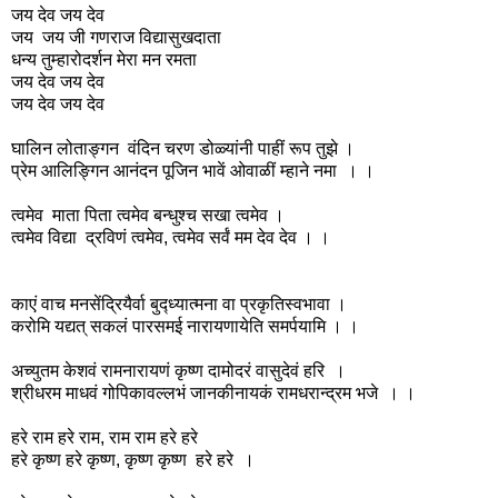
जय देव जय देव
जय जय जी गणराज विद्यासुखदाता
धन्य तुम्हारोदर्शन मेरा मन रमता
जय देव जय देव
जय देव जय देव
घालिन लोताङ्गन वंदिन चरण डोळ्यांनी पाहीं रूप तुझे ।
प्रेम आलिङ्गिन आनंदन पूजिन भावें ओवाळीं म्हाने नमा । ।
त्वमेव माता पिता त्वमेव बन्धुश्च सखा त्वमेव ।
त्वमेव विद्या द्रविणं त्वमेव, त्वमेव सर्वं मम देव देव । ।
काएं वाच मनसेंद्रियैर्वा बुद्ध्यात्मना वा प्रकृतिस्वभावा ।
करोमि यद्यत् सकलं पारसमई नारायणायेति समर्पयामि । ।
अच्युतम केशवं रामनारायणं कृष्ण दामोदरं वासुदेवं हरि ।
श्रीधरम माधवं गोपिकावल्लभं जानकीनायकं रामधरान्द्रम भजे । ।
हरे राम हरे राम, राम राम हरे हरे
हरे कृष्ण हरे कृष्ण, कृष्ण कृष्ण हरे हरे ।