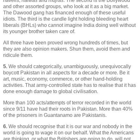
havelis
,
halwas
and
mujras
. The second is the Bollywood
and other assorted groups, who look at it as a big market.
The Dawood gang has financed enough of these useful
idiots. The third is the candle light holding bleeding heart
liberals (BHLs) who cannot imagine India doing well without
its younger brother taken care of.
All three have been proved wrong hundreds of times, but
they are also opinion makers. Shun them, avoid them and
ridicule them.
5.
We should categorically, unambiguously, unequivocally
boycott Pakistan in all aspects for a decade or more. Be it
art, music, economy, commerce, or other hand-holding
activities. That army-controlled state has to realise that it has
done enough damage to global civilisation.
More than 100 acts/attempts of terror recorded in the world
since 9/11 have had their roots in Pakistan. More than 40%
of the prisoners in Guantanamo are Pakistanis.
6.
We should recognise that it is our war and nobody in the
world is going to wage it on our behalf. What the Americans
are thinking, or what the Britishers are going to do, will not