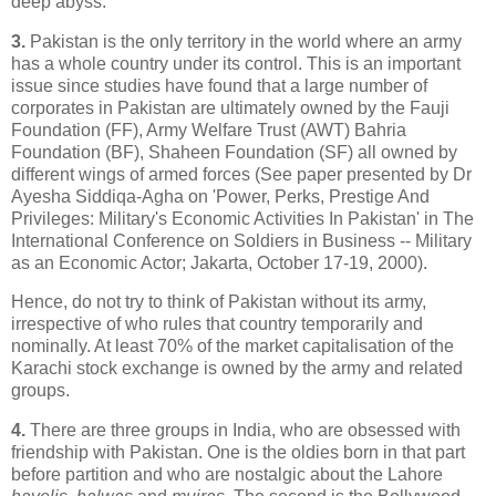
deep abyss.
3.
Pakistan is the only territory in the world where an army
has a whole country under its control. This is an important
issue since studies have found that a large number of
corporates in Pakistan are ultimately owned by the Fauji
Foundation (FF), Army Welfare Trust (AWT) Bahria
Foundation (BF), Shaheen Foundation (SF) all owned by
different wings of armed forces (See paper presented by Dr
Ayesha Siddiqa-Agha on 'Power, Perks, Prestige And
Privileges: Military's Economic Activities In Pakistan' in The
International Conference on Soldiers in Business -- Military
as an Economic Actor; Jakarta, October 17-19, 2000).
Hence, do not try to think of Pakistan without its army,
irrespective of who rules that country temporarily and
nominally. At least 70% of the market capitalisation of the
Karachi stock exchange is owned by the army and related
groups.
4.
There are three groups in India, who are obsessed with
friendship with Pakistan. One is the oldies born in that part
before partition and who are nostalgic about the Lahore