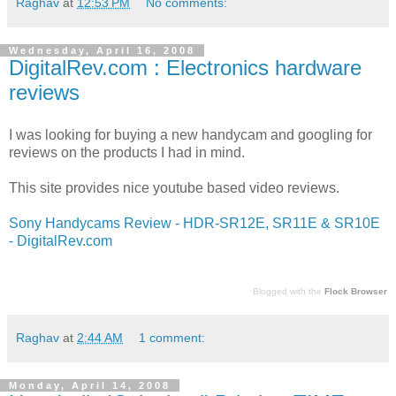
Raghav
at
12:53 PM
No comments:
Wednesday, April 16, 2008
DigitalRev.com : Electronics hardware
reviews
I was looking for buying a new handycam and googling for
reviews on the products I had in mind.
This site provides nice youtube based video reviews.
Sony Handycams Review - HDR-SR12E, SR11E & SR10E
- DigitalRev.com
Blogged with the
Flock Browser
Raghav
at
2:44 AM
1 comment:
Monday, April 14, 2008