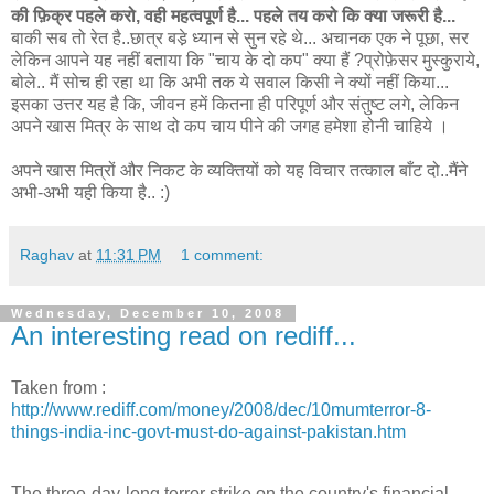
की फ़िक्र पहले करो, वही महत्वपूर्ण है... पहले तय करो कि क्या जरूरी है...
बाकी सब तो रेत है..छात्र बडे़ ध्यान से सुन रहे थे... अचानक एक ने पूछा, सर
लेकिन आपने यह नहीं बताया कि "चाय के दो कप" क्या हैं ?प्रोफ़ेसर मुस्कुराये,
बोले.. मैं सोच ही रहा था कि अभी तक ये सवाल किसी ने क्यों नहीं किया...
इसका उत्तर यह है कि, जीवन हमें कितना ही परिपूर्ण और संतुष्ट लगे, लेकिन
अपने खास मित्र के साथ दो कप चाय पीने की जगह हमेशा होनी चाहिये ।
अपने खास मित्रों और निकट के व्यक्तियों को यह विचार तत्काल बाँट दो..मैंने
अभी-अभी यही किया है.. :)
Raghav
at
11:31 PM
1 comment:
Wednesday, December 10, 2008
An interesting read on rediff...
Taken from :
http://www.rediff.com/money/2008/dec/10mumterror-8-
things-india-inc-govt-must-do-against-pakistan.htm
T
he three-day-long terror strike on the country's financial