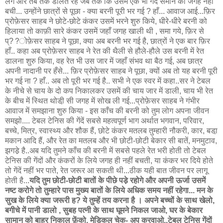
लगे और तब तक डालते रहे जब तक कि उसमें एक भी गेंद समाने की जगह नहीं
बची... उन्होंने छात्रों से पूछा - क्या बरनी पूरी भर गई ? हाँ... आवाज आई...फ़िर
प्रोफ़ेसर साहब ने छोटे-छोटे कंकर उसमें भरने शुरु किये, धीरे-धीरे बरनी को
हिलाया तो काफ़ी सारे कंकर उसमें जहाँ जगह खाली थी , समा गये, फ़िर से
प्??ोफ़ेसर साहब ने पूछा, क्या अब बरनी भर गई है, छात्रों ने एक बार फ़िर
हाँ.. कहा अब प्रोफ़ेसर साहब ने रेत की थैली से हौले-हौले उस बरनी में रेत
डालना शुरु किया, वह रेत भी उस जार में जहाँ संभव था बैठ गई, अब छात्र
अपनी नादानी पर हँसे... फ़िर प्रोफ़ेसर साहब ने पूछा, क्यों अब तो यह बरनी पूरी
भर गई ना ? हाँ.. अब तो पूरी भर गई है.. सभी ने एक स्वर में कहा..सर ने टेबल
के नीचे से चाय के दो कप निकालकर उसमें की चाय जार में डाली, चाय भी रेत
के बीच में स्थित थोडी़ सी जगह में सोख ली गई...प्रोफ़ेसर साहब ने गंभीर
आवाज में समझाना शुरु किया - इस काँच की बरनी को तुम लोग अपना जीवन
समझो.... टेबल टेनिस की गेंदें सबसे महत्वपूर्ण भाग अर्थात भगवान, परिवार,
बच्चे, मित्र, स्वास्थ्य और शौक हैं, छोटे कंकर मतलब तुम्हारी नौकरी, कार, बडा़
मकान आदि हैं, और रेत का मतलब और भी छोटी-छोटी बेकार सी बातें, मनमुटाव,
झगडे़ है..अब यदि तुमने काँच की बरनी में सबसे पहले रेत भरी होती तो टेबल
टेनिस की गेंदों और कंकरों के लिये जगह ही नहीं बचती, या कंकर भर दिये होते
तो गेंदें नहीं भर पाते, रेत जरूर आ सकती थी...ठीक यही बात जीवन पर लागू
होती है...
यदि तुम छोटी-छोटी बातों के पीछे पडे़ रहोगे और अपनी ऊर्जा उसमें
नष्ट करोगे तो तुम्हारे पास मुख्य बातों के लिये अधिक समय नहीं रहेगा... मन के
सुख के लिये क्या जरूरी ह? ये तुम्हें तय करना है । अपने बच्चों के साथ खेलो,
बगीचे में पानी डालो , सुबह पत्नी के साथ घूमने निकल जाओ, घर के बेकार
सामान को बाहर निकाल फ़ेंको, मेडिकल चेक- अप करवाओ..टेबल टेनिस गेंदों