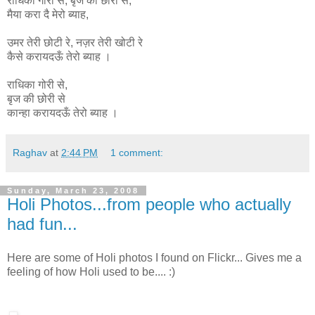
राधिका
गोरी
से
,
बृज
की
छोरी
से
,
मैया
करा
दै
मेरो
ब्याह
,
उमर
तेरी
छोटी
रे
,
नज़र
तेरी
खोटी
रे
कैसे
करायदऊँ
तेरो
ब्याह ।
राधिका गोरी से,
बृज की छोरी से
कान्हा
करायदऊँ
तेरो
ब्याह ।
Raghav
at
2:44 PM
1 comment:
Sunday, March 23, 2008
Holi Photos...from people who actually
had fun...
Here are some of Holi photos I found on Flickr... Gives me a
feeling of how Holi used to be.... :)