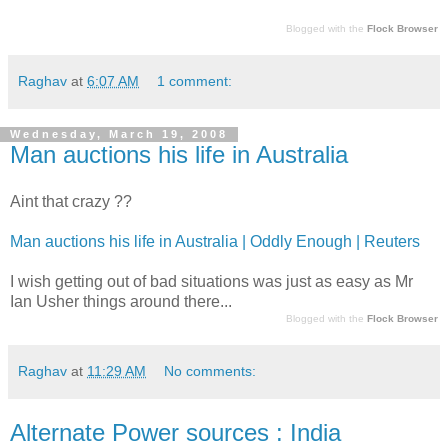
Blogged with the
Flock Browser
Raghav
at
6:07 AM
1 comment:
Wednesday, March 19, 2008
Man auctions his life in Australia
Aint that crazy ??
Man auctions his life in Australia | Oddly Enough | Reuters
I wish getting out of bad situations was just as easy as Mr
Ian Usher things around there...
Blogged with the
Flock Browser
Raghav
at
11:29 AM
No comments:
Alternate Power sources : India